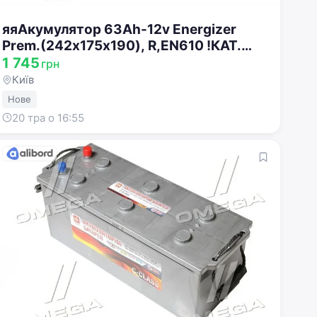
яяАкумулятор 63Ah-12v Energizer
Prem.(242х175х190), R,EN610 !КАТ.
-15% 563 400 061
1 745
грн
Київ
Нове
20 тра о 16:55