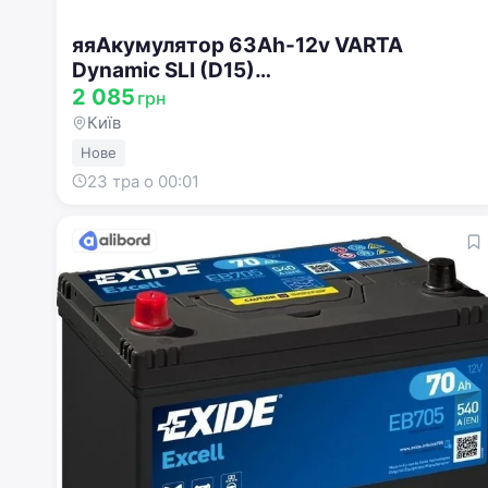
яяАкумулятор 63Ah-12v VARTA
Dynamic SLI (D15)
(242x175x190),R,EN610 !КАТ. -15% 563
2 085
грн
400 061
Київ
Нове
23 тра о 00:01