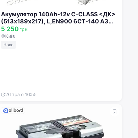
Акумулятор 140Ah-12v C-CLASS <ДК>
(513х189х217), L,EN900 6СТ-140 АЗ
(3) C
5 250
грн
Київ
Нове
26 тра о 16:55