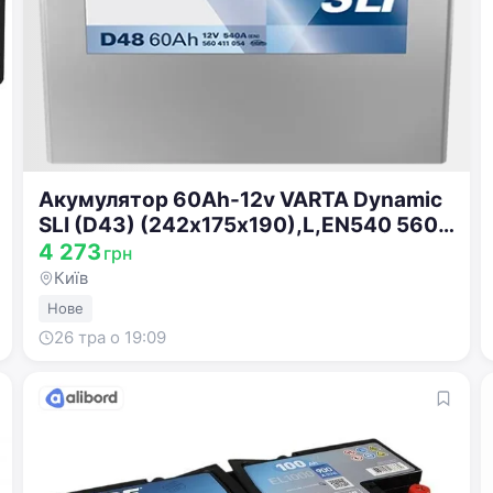
Ласкаво просимо!
Акумулятор 60Ah-12v VARTA Dynamic
SLI (D43) (242х175х190),L,EN540 560
Увійдіть або створіть акаунт
127 054
4 273
грн
Київ
Google
Telegram
Нове
або
26 тра о 19:09
Вхід
Реєстрація
Введіть номер або пошту
Пароль