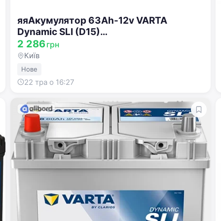
яяАкумулятор 63Ah-12v VARTA
Dynamic SLI (D15)
(242x175x190),R,EN610 !КАТ. -10% 563
2 286
грн
400 061
Київ
Нове
22 тра о 16:27