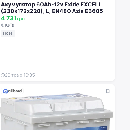
Акумулятор 60Ah-12v Exide EXCELL
(230х172х220), L, EN480 Азія EB605
4 731
грн
Київ
Нове
26 тра о 10:35