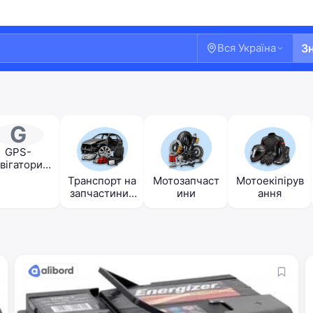
Вся Україна
З
G
GPS-
вігатори /
деореєстра
Транспорт на
Мотозапчаст
Мотоекіпірув
тори
запчастини /
ини
ання
авторозбірки