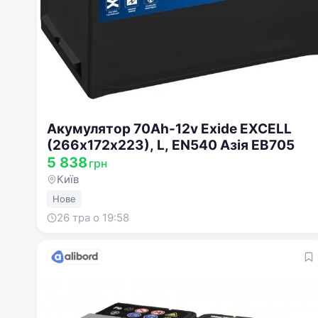
Акумулятор 70Ah-12v Exide EXCELL
(266х172х223), L, EN540 Азія EB705
5 838
грн
Київ
Нове
26 тра о 19:58