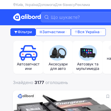
Київ, Україна
Допомога
Для бізнесу
Реклама
Фільтри
Запчастини
Вся Україна
на
ві
Автозапчаст
Аксесуари
Автозвук та
ини
для авто
мультимедіа
Знайдено
3177
оголошень