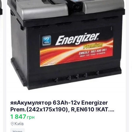
яяАкумулятор 63Ah-12v Energizer
Prem.(242х175х190), R,EN610 !КАТ.
-10% 563 400 061
1 847
грн
Київ
Нове