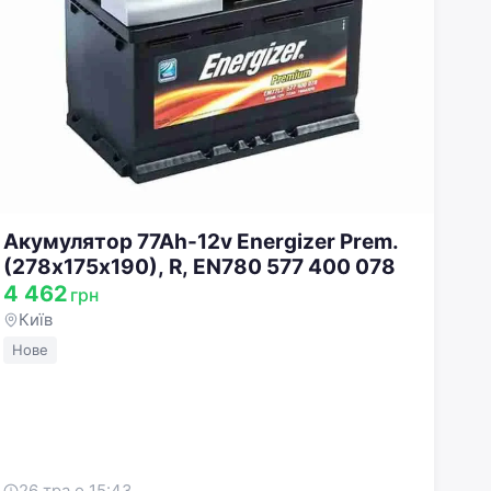
Акумулятор 77Ah-12v Energizer Prem.
(278х175х190), R, EN780 577 400 078
4 462
грн
Київ
Нове
26 тра о 15:43