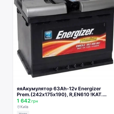
яяАкумулятор 63Ah-12v Energizer
Prem.(242х175х190), R,EN610 !КАТ.
-20% 563 400 061
1 642
грн
Київ
Нове