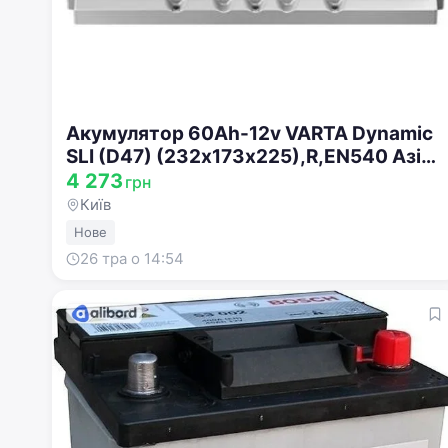
Акумулятор 60Ah-12v VARTA Dynamic
SLI (D47) (232х173х225),R,EN540 Азія
560 410 054
4 273
грн
Київ
Нове
26 тра о 14:54