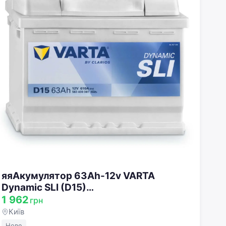
яяАкумулятор 63Ah-12v VARTA
Dynamic SLI (D15)
(242x175x190),R,EN610 !КАТ. -20%
1 962
грн
563 400 061
Київ
Нове