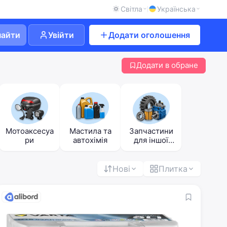
Світла
Українська
найти
Увійти
Додати оголошення
Додати в обране
Мотоаксесуа
Мастила та
Запчастини
ри
автохімія
для іншої
техніки
Нові
Плитка