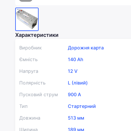
Характеристики
Виробник
Дорожня карта
Ємність
140 Ah
Напруга
12 V
Полярність
L (лівий)
Пусковий струм
900 A
Тип
Стартерний
Довжина
513 мм
Ширина
189 мм