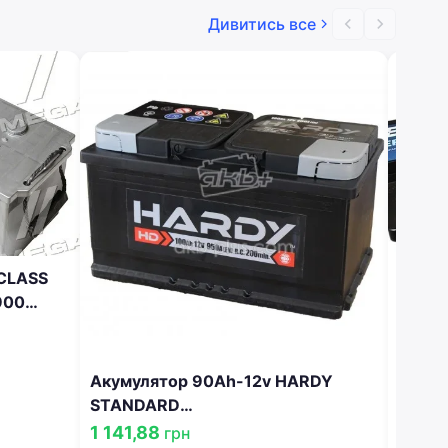
Дивитись все
-CLASS
900
Акумулятор 90Ah-12v HARDY
Акумулятор 100
STANDARD
(353х
(353x175x190),L,EN720 !КАТ.
-10% 
1 141,88
6 97
грн