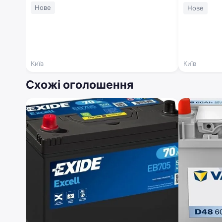
054
Нове
Нове
Київ
Київ
Схожі оголошення