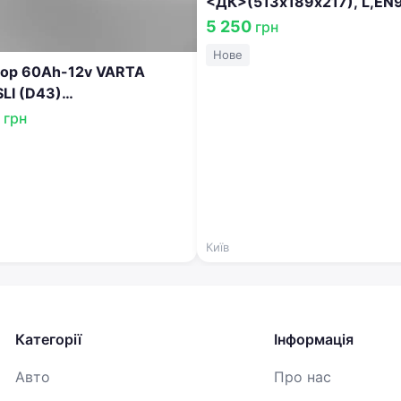
<ДК>(513х189х217), L,EN
6СТ-140 АЗ (3) C
5 250
грн
Нове
ор 60Ah-12v VARTA
LI (D43)
х190),L,EN540 560 127
8
грн
Київ
Категорії
Інформація
Авто
Про нас