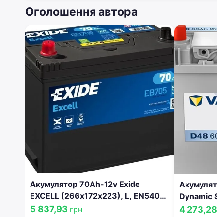
Оголошення автора
Акумулятор 70Ah-12v Exide
Акумулят
EXCELL (266х172х223), L, EN540
Dynamic S
Азія EB705
(242х175
5 837,93
4 273,2
грн