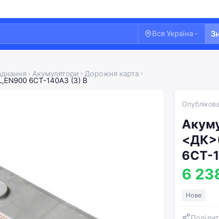
Вся Україна
З
аднання
Акумулятори
Дорожня карта
L,EN900 6СТ-140АЗ (3) B
Опублікова
Акуму
<ДК>(
6СТ-1
6 23
Нове
Поділит