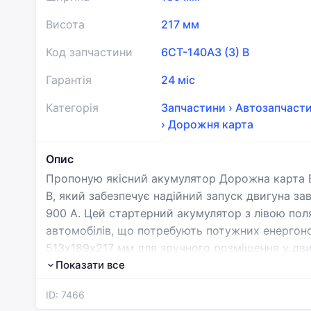
Висота
217 мм
Код запчастини
6СТ-140АЗ (3) B
Гарантія
24 міс
Категорія
Запчастини
›
Автозапчаст
›
Дорожня карта
Опис
Пропоную якісний акумулятор Дорожна карта B
В, який забезпечує надійний запуск двигуна 
900 А. Цей стартерний акумулятор з лівою пол
автомобілів, що потребують потужних енергоно
513х189х217 мм для зручного розміщення у дви
Дорожна карта відомої бренду гарантує стабіл
Показати все
тривалий термін служби. Це практичне вирішен
ID: 7466
якістю та доступною ціною для свого транспор