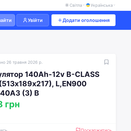
Світла
Українська
найти
Увійти
Додати оголошення
но 26 травня 2026 р.
лятор 140Ah-12v B-CLASS
513х189х217), L,EN900
40АЗ (3) B
8 грн
ись
Поскаржитись