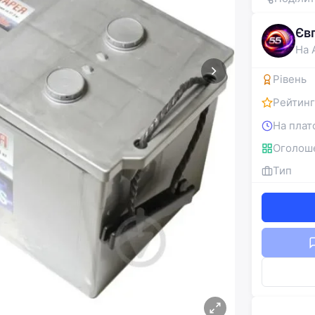
Єв
На 
Рівень
Рейтинг
На плат
Оголош
Тип