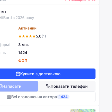
ген
AliBord з 2026 року
Активний
5.0
(1)
формі
3 міс.
ень
1424
ФОП
Купити з доставкою
Написати
Показати телефон
Всі оголошення автора
1424