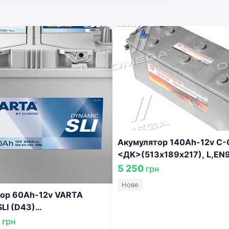
Увійти
Продовжуючи, ви погоджуєтесь з
Умовами використання
,
Договором публічної оферти
та
Політикою
конфіденційності
Акумулятор 140Ah-12v C
<ДК>(513х189х217), L,EN
6СТ-140 АЗ (3) C
5 250
грн
Нове
ор 60Ah-12v VARTA
LI (D43)
х190),L,EN540 560 127
8
грн