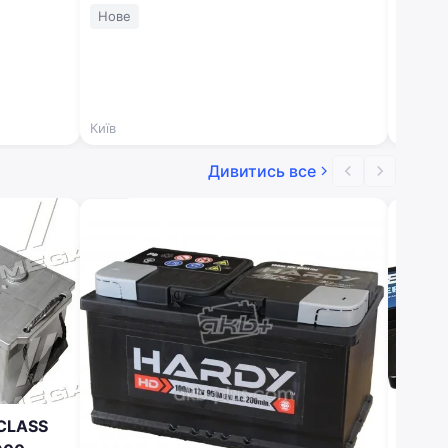
-20% 5237865611
Нове
Нове
Київ
Київ
Дивитись все
-CLASS