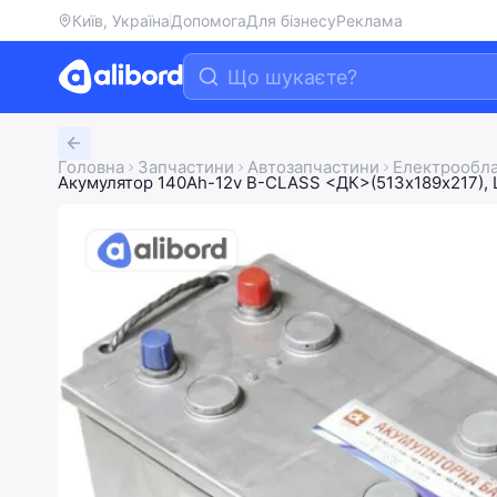
Київ, Україна
Допомога
Для бізнесу
Реклама
Головна
Запчастини
Автозапчастини
Електрообл
Акумулятор 140Ah-12v B-CLASS <ДК>(513х189х217), 