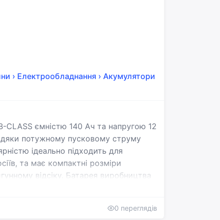
Ласкаво просимо!
Увійдіть або створіть акаунт
ини
›
Електрообладнання
›
Акумулятори
Google
Telegram
або
-CLASS ємністю 140 Ач та напругою 12
Вхід
Реєстрація
завдяки потужному пусковому струму
Введіть номер або пошту
ярністю ідеально підходить для
сіїв, та має компактні розміри
гунному відсіку. Батарея виробництва
Пароль
ьну роботу в різних погодних умовах та
ня для тих, хто шукає баланс між
0 переглядів
тного засобу.
Забули пароль?
Запам'ятати мене