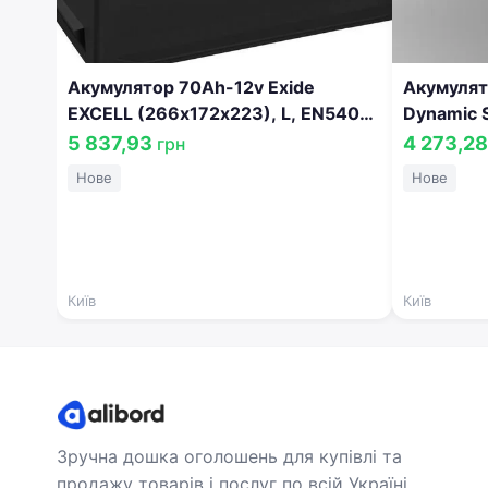
Акумулятор 70Ah-12v Exide
Акумулят
EXCELL (266х172х223), L, EN540
Dynamic S
Азія EB705
(242х175
5 837,93
4 273,2
грн
054
Нове
Нове
Київ
Київ
Зручна дошка оголошень для купівлі та
продажу товарів і послуг по всій Україні.