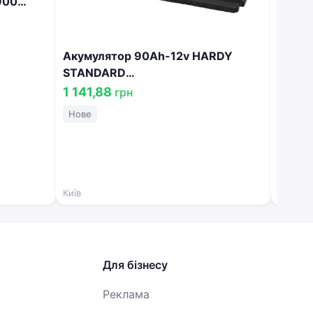
900
Акумулятор 90Ah-12v HARDY
Акумулятор 100
STANDARD
(353х
(353x175x190),L,EN720 !КАТ.
-10% 
1 141,88
6 97
грн
-20% 5237865611
Нове
Нове
Київ
Київ
Для бізнесу
Реклама