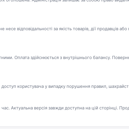
Google
Telegram
або
 несе відповідальності за якість товарів, дії продавців або
Вхід
Реєстрація
Введіть номер або пошту
тними. Оплата здійснюється з внутрішнього балансу. Поверн
Пароль
Забули пароль?
Запам'ятати мене
 доступ користувача у випадку порушення правил, шахрайства
 час. Актуальна версія завжди доступна на цій сторінці. Пр
Увійти
Продовжуючи, ви погоджуєтесь з
Умовами використання
,