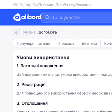
Київ, Україна
Допомога
Для бізнесу
Реклама
Головна
Допомога
Популярні питання
Правила
Безпека
Кон
Умови використання
1. Загальні положення
Цей документ визначає умови використання платфо
2. Реєстрація
Для повноцінного використання сервісу необхідна р
3. Оголошення
Користувач несе повну відповідальність за зміст 