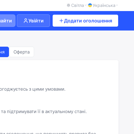
Світла
Українська
найти
Увійти
Додати оголошення
ня
Оферта
погоджуєтесь з цими умовами.
а підтримувати її в актуальному стані.
ляти оголошення, що порушують правила без