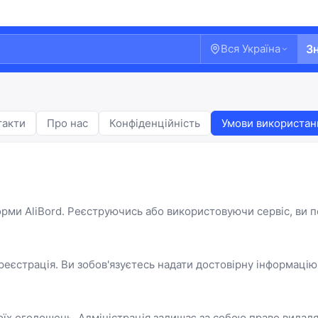
Вся Україна
З
такти
Про нас
Конфіденційність
Умови використан
рми AliBord. Реєструючись або використовуючи сервіс, ви 
еєстрація. Ви зобов'язуєтесь надати достовірну інформацію т
Ласкаво просимо!
Увійдіть або створіть акаунт
своїх оголошень. Адміністрація залишає за собою право вида