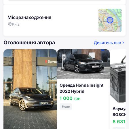
Місцезнаходження
Київ
Оголошення автора
Дивитись все
Оренда Honda Insight
2022 Hybrid
1 000
грн
Нове
Акумул
BOSCH 
(349x1
8 631,
0092T3