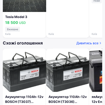
Нове
Tesla Model 3
18 500
USD
Вживане
Київ
Київ
Київ
Схожі оголошення
Дивитись все
Акумулятор 110Ah-12v
Акумулятор 110Ah-12v
яяАкумуля
BOSCH (T3037)
BOSCH (T3036)
12v Ene