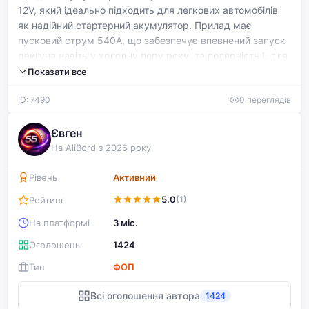
12V, який ідеально підходить для легкових автомобілів
як надійний стартерний акумулятор. Прилад має
пусковий струм 540A, що забезпечує впевнений запуск
двигуна навіть у холодну пору року, та полярність L для
правильного підключення. Розміри корпусу 242х175х190
Показати все
мм дозволяють встановити його у більшість вітчизняних
ID: 7490
0 переглядів
та іноземних машин без проблем. Varta Dynamic SLI
відомий своєю довговічністю, стійкістю до вібрацій та
глибоких розрядів, що гарантує безперебійну роботу
Євген
протягом кількох років. Акумулятор знаходиться в
На AliBord з 2026 року
ідеальному стані, готовий до негайної установки та
експлуатації.
Рівень
Активний
5.0
(1)
Рейтинг
На платформі
3 міс.
Оголошень
1424
Тип
ФОП
Всі оголошення автора
1424