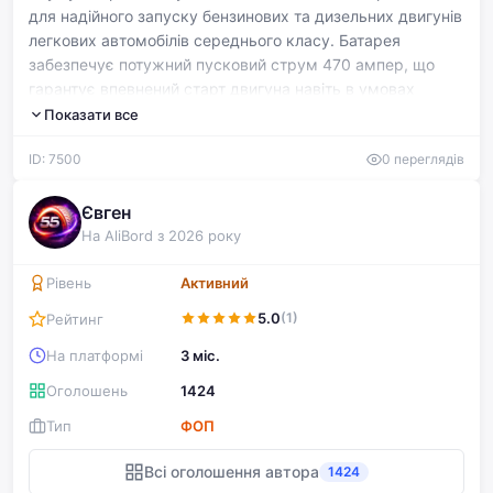
для надійного запуску бензинових та дизельних двигунів
легкових автомобілів середнього класу. Батарея
забезпечує потужний пусковий струм 470 ампер, що
гарантує впевнений старт двигуна навіть в умовах
низької температури, та демонструє стабільну роботу
Показати все
протягом всього сезону. Правостороння полярність та
ID: 7500
0 переглядів
компактні габарити 207x175x190 мм дозволяють легко
встановити акумулятор у більшість вітчизняних та
європейських автомобілів. Varta Dynamic SLI
Євген
вирізняється безпечною конструкцією та тривалим
На AliBord з 2026 року
ресурсом експлуатації, що робить його оптимальним
вибором для водіїв, які цінують якість та надійність. Цей
Рівень
Активний
стартерний акумулятор із номіналом 12V є перевіреною
5.0
(1)
Рейтинг
часом моделлю, яка зберігає свої характеристики в
складних дорожних умовах.
На платформі
3 міс.
Оголошень
1424
Тип
ФОП
Всі оголошення автора
1424