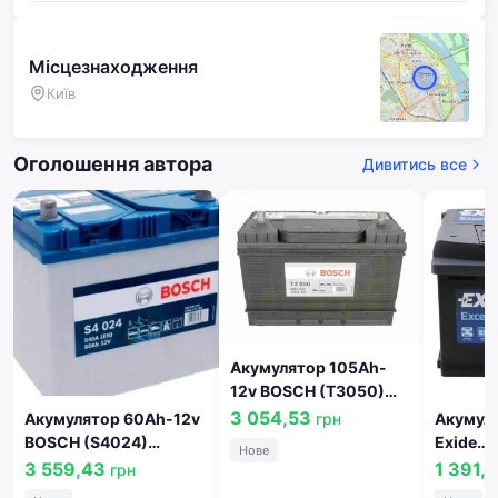
Місцезнаходження
Київ
Оголошення автора
Дивитись все
Акумулятор 105Ah-
12v BOSCH (T3050)
(330x172x240),R,EN800
3 054,53
грн
Акумулятор 60Ah-12v
Акумулятор 6
!КАТ. -15%
BOSCH (S4024)
Exide
Нове
0092T30500
(232x173x225),R,EN540(Азия)
EXCELL
3 559,43
1 391,
грн
!КАТ. -15%
!КАТ. -