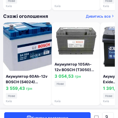
Нове
Нове
0092S40240
Київ
Київ
Київ
Схожі оголошення
Дивитись все
Акумулятор 105Ah-
12v BOSCH (T3050)
(330x172x240),R,EN800
3 054,53
грн
Акумулятор 60Ah-12v
Акумулятор 6
!КАТ. -15%
BOSCH (S4024)
Exide
Нове
0092T30500
(232x173x225),R,EN540(Азия)
EXCELL
3 559,43
1 391,
грн
!КАТ. -15%
!КАТ. -
Нове
Нове
0092S40240
Київ
Київ
Київ
Купити з доставкою