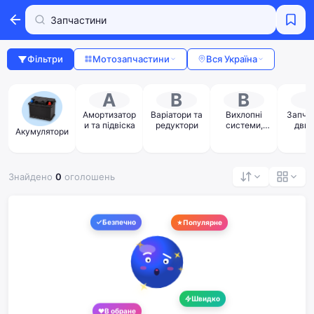
Фільтри
Мотозапчастини
Вся Україна
А
В
В
Амортизатор
Варіатори та
Вихлопні
Запча
и та підвіска
редуктори
системи,
двиг
Акумулятори
прямоструми
, глушники
Знайдено
0
оголошень
Безпечно
Популярне
Швидко
В обране