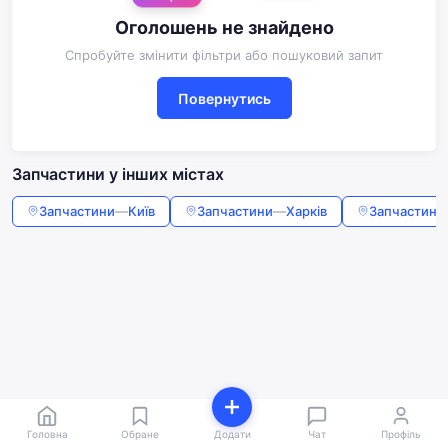
Оголошень не знайдено
Спробуйте змінити фільтри або пошуковий запит
Повернутись
Запчастини у інших містах
Запчастини
—
Київ
Запчастини
—
Харків
Запчастини
Головна
Обране
Додати
Чат
Профіль