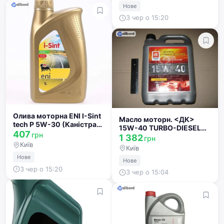
Нове
3 чер о 15:20
Олива моторна ENI I-Sint
Масло моторн. <ДК>
tech P 5W-30 (Каністра
15W-40 TURBO-DIESEL
1л) 101296
407
грн
SG/CD (Каністра 10л)
1 382
грн
41071001568
Київ
Київ
Нове
Нове
3 чер о 15:20
3 чер о 15:04