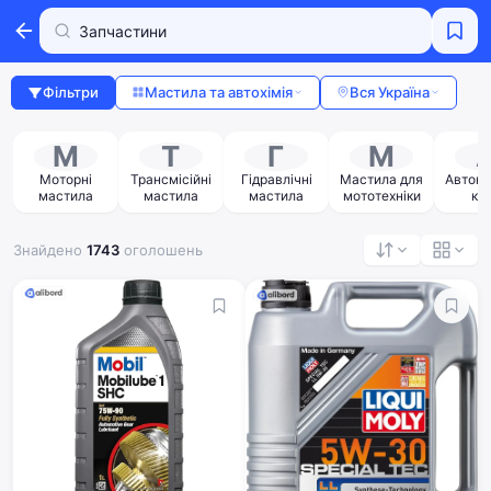
Фільтри
Мастила та автохімія
Вся Україна
М
Т
Г
М
Моторні
Трансмісійні
Гідравлічні
Мастила для
Автоко
мастила
мастила
мастила
мототехніки
ка 
автох
Знайдено
1743
оголошень