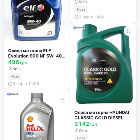
Київ
Нове
3 чер о 14:14
Олива моторна ELF
Evolution 900 NF 5W-40
(Бочка 60л) 194785
496
грн
Київ
Нове
3 чер о 14:08
Олива моторна HYUNDAI
CLASSIC GOLD DIESEL
SAE 10W-30 CF-4 (6л)
2 142
грн
0520000610
Київ
Нове