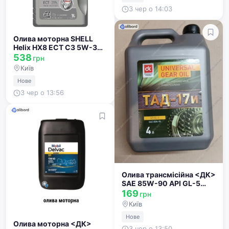
3 чер о 14:03
Олива моторна SHELL
Helix HX8 ECT C3 5W-30
(Каністра 1л) 550048140
538
грн
Київ
Нове
3 чер о 13:56
Олива трансмісійна <ДК>
SAE 85W-90 API GL-5
(Каністра 1л) 4102981309
169
грн
Київ
Нове
Олива моторна <ДК>
3 чер о 13:50