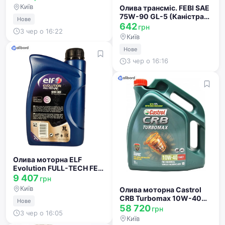
Київ
Олива трансміс. FEBI SAE
75W-90 GL-5 (Каністра
Нове
1л) 32590
642
грн
3 чер о 16:22
Київ
Нове
3 чер о 16:16
Олива моторна ELF
Evolution FULL-TECH FE
5W-30 (Каністра 20л)
9 407
грн
211110
Київ
Олива моторна Castrol
CRB Turbomax 10W-40
Нове
CI-4/SL/E7 (Бочка 208л)
58 720
грн
3 чер о 16:05
160BC8
Київ