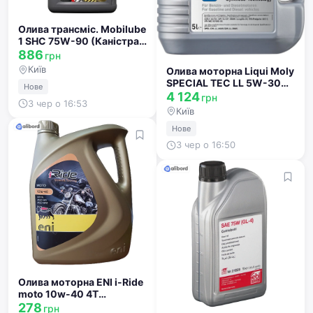
Олива трансміс. Mobilube
1 SHC 75W-90 (Каністра
1л) 142123
886
грн
Київ
Олива моторна Liqui Moly
SPECIAL TEC LL 5W-30
Нове
(Каністра 4л) 2339
4 124
грн
3 чер о 16:53
Київ
Нове
3 чер о 16:50
Олива моторна ENI i-Ride
moto 10w-40 4Т
(Каністра 1 л) 154696
278
грн