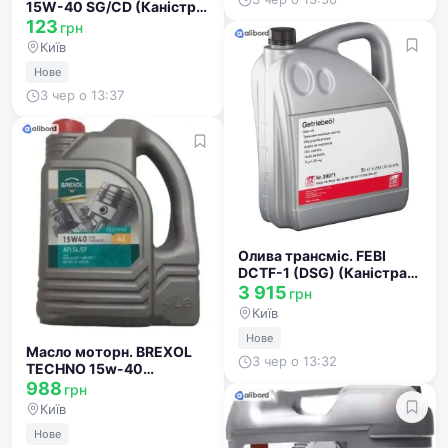
15W-40 SG/CD (Каністра
1л) 4102871252
123
грн
Київ
Нове
3 чер о 13:37
Олива трансміс. FEBI
DCTF-1 (DSG) (Каністра
5л) 39071
3 915
грн
Київ
Нове
Масло моторн. BREXOL
3 чер о 13:32
TECHNO 15w-40
(Каністра 4л)
988
грн
48391051019
Київ
Нове