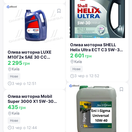
Олива моторна SHELL
Helix Ultra ECT С3 5W-30
Олива моторна LUXE
SN/CF (Каністра 4л)
2 601
грн
М10Г2к SAE 30 CC
550050441
Київ
(Каністра 20л) 7457
2 295
грн
Київ
Нове
3 чер о 12:52
Нове
3 чер о 12:51
Олива моторна Mobil
Super 3000 X1 5W-30
Formula FE (Каністра 1л)
435
грн
151520
Київ
Нове
3 чер о 12:44