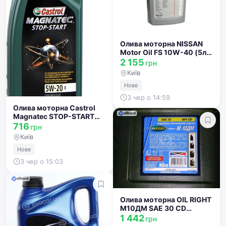
Олива моторна NISSAN
Motor Oil FS 10W-40 (5л)
KE900-99942
2 155
грн
Київ
Нове
3 чер о 14:59
Олива моторна Castrol
Magnatec STOP-START
5W-20 E (Каністра 1л)
716
грн
15F9C9
Київ
Нове
3 чер о 15:03
Олива моторна OIL RIGHT
М10ДМ SAE 30 CD
(Каністра 10л) 2507
1 442
грн