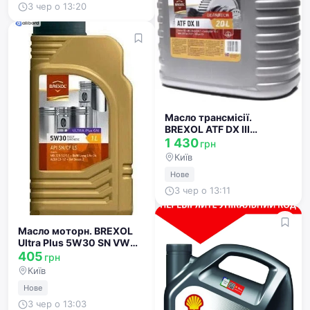
3 чер о 13:20
Масло трансмісії.
BREXOL ATF DX III
(Каністра 4л)
1 430
грн
48391050985
Київ
Нове
3 чер о 13:11
Масло моторн. BREXOL
Ultra Plus 5W30 SN VW
504/507 (Каністра 1л)
405
грн
48391050999
Київ
Нове
3 чер о 13:03