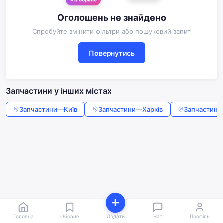
В обране
Оголошень не знайдено
Спробуйте змінити фільтри або пошуковий запит
Повернутись
Запчастини у інших містах
Запчастини
—
Київ
Запчастини
—
Харків
Запчастини
Головна
Обране
Додати
Чат
Профіль