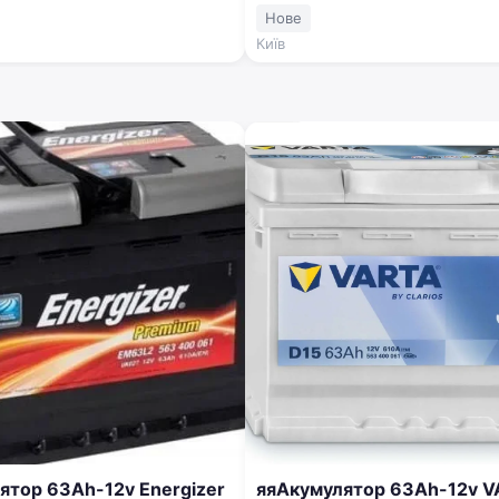
-20% 563 400 061
Нове
Київ
v Energizer
яяАкумулятор 63Ah-12v 