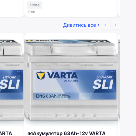
563 400 061
-10% 
Нове
Нове
Київ
Київ
Дивитись все
VARTA
яяАкумулятор 63Ah-12v VARTA
яяАку