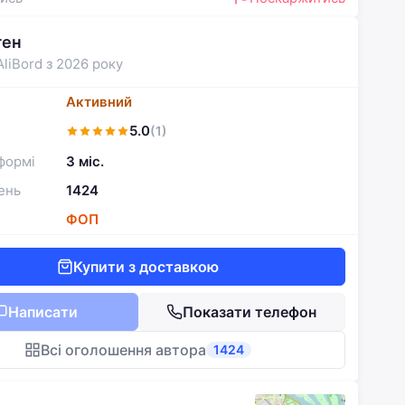
ген
AliBord з 2026 року
Активний
5.0
(1)
формі
3 міс.
ень
1424
ФОП
Купити з доставкою
Написати
Показати телефон
Всі оголошення автора
1424