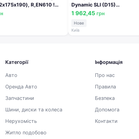
2х175х190), R,EN610 !
Dynamic SLI (D15)
% 563 400 061
(242x175x190),R,EN610 !К
1 962,45
рн
грн
-20% 563 400 061
Нове
Київ
Категорії
Інформація
Авто
Про нас
Оренда Авто
Правила
Запчастини
Безпека
Шини, диски та колеса
Допомога
Нерухомість
Контакти
Житло подобово