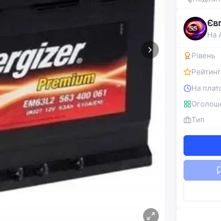
Єв
На 
Рівень
Рейтинг
На плат
Оголош
Тип