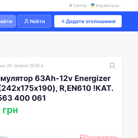
Світла
Українська
найти
Увійти
Додати оголошення
но 20 травня 2026 р.
мулятор 63Ah-12v Energizer
(242х175х190), R,EN610 !КАТ.
563 400 061
 грн
ись
Поскаржитись