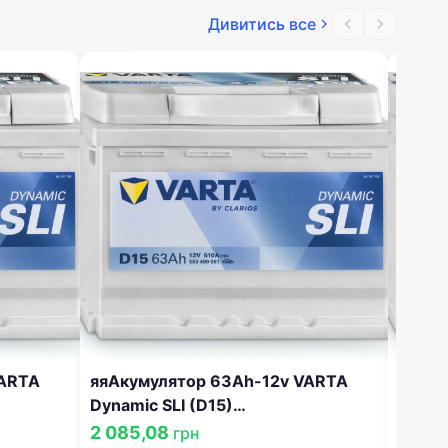
Дивитись все
VARTA
яяАкумулятор 63Ah-12v VARTA
яяАку
Dynamic SLI (D15)
Dynam
АТ.
(242x175x190),R,EN610 !КАТ. -15%
(242x
2 085,08
2 28
грн