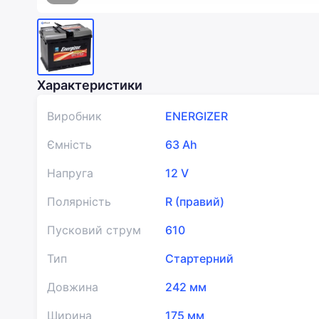
Характеристики
Виробник
ENERGIZER
Ємність
63 Ah
Напруга
12 V
Полярність
R (правий)
Пусковий струм
610
Тип
Стартерний
Довжина
242 мм
Ширина
175 мм