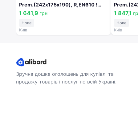
Prem.(242х175х190), R,EN610 !
Prem.(24
КАТ. -20% 563 400 061
КАТ. -10
1 641,9
1 847,1
грн
г
Нове
Нове
Київ
Київ
Зручна дошка оголошень для купівлі та
продажу товарів і послуг по всій Україні.