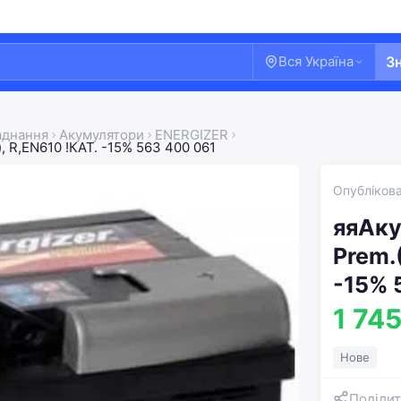
Вся Україна
З
аднання
Акумулятори
ENERGIZER
, R,EN610 !КАТ. -15% 563 400 061
Опублікова
яяАку
Prem.
-15% 
1 745
Нове
Поділит