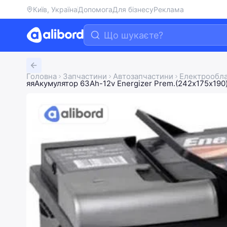
Київ, Україна
Допомога
Для бізнесу
Реклама
Головна
Запчастини
Автозапчастини
Електрообл
яяАкумулятор 63Ah-12v Energizer Prem.(242х175х190)