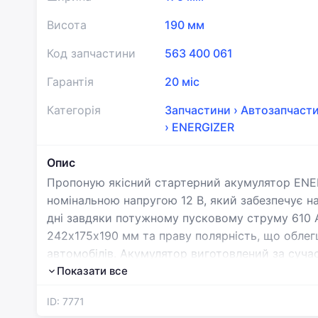
Висота
190 мм
Код запчастини
563 400 061
Гарантія
20 міс
Категорія
Запчастини
›
Автозапчаст
›
ENERGIZER
Опис
Пропоную якісний стартерний акумулятор ENE
номінальною напругою 12 В, який забезпечує на
дні завдяки потужному пусковому струму 610 А
242х175х190 мм та праву полярність, що облег
автомобілів. Акумулятор виготовлений за суча
європейського виробника з репутацією якості 
Показати все
акумулятор ідеально підходить для легкових ав
ID: 7771
електричних систем вашого транспорту. На да