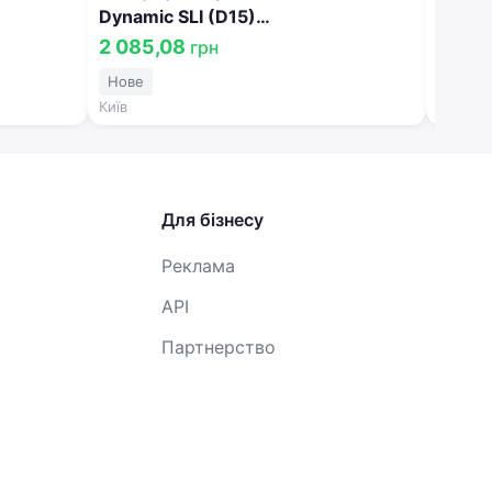
Dynamic SLI (D15)
Dynam
АТ.
(242x175x190),R,EN610 !КАТ. -15%
(242x
2 085,08
2 28
грн
563 400 061
-10% 
Нове
Нове
Київ
Київ
Для бізнесу
Реклама
API
Партнерство