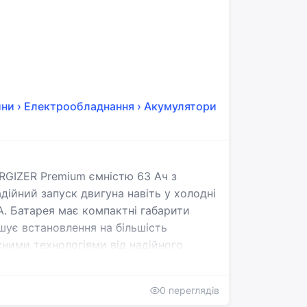
Ласкаво просимо!
Увійдіть або створіть акаунт
Google
Telegram
або
ини
›
Електрообладнання
›
Акумулятори
Вхід
Реєстрація
Введіть номер або пошту
RGIZER Premium ємністю 63 Ач з
Пароль
дійний запуск двигуна навіть у холодні
. Батарея має компактні габарити
шує встановлення на більшість
Забули пароль?
Запам'ятати мене
сними технологіями від надійного
та довговічності. Цей стартерний
то та забезпечує стабільну роботу всіх
0 переглядів
ний момент пропонується зі