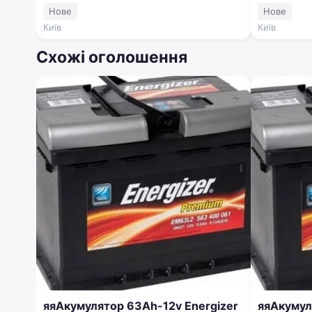
Нове
Нове
Київ
Київ
Схожі оголошення
яяАкумулятор 63Ah-12v Energizer
яяАкумулятор 63Ah-12