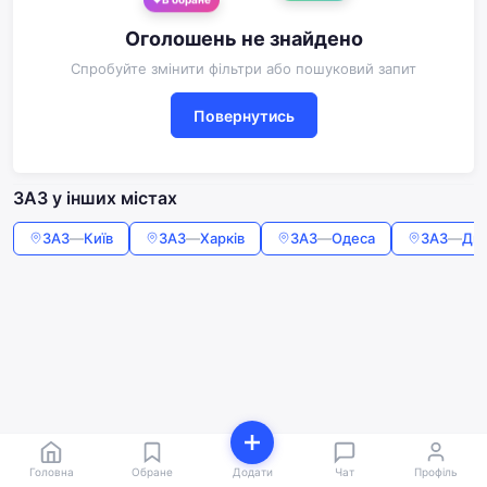
В обране
Оголошень не знайдено
Спробуйте змінити фільтри або пошуковий запит
Повернутись
ЗАЗ у інших містах
ЗАЗ
—
Київ
ЗАЗ
—
Харків
ЗАЗ
—
Одеса
ЗАЗ
—
Дні
Головна
Обране
Додати
Чат
Профіль