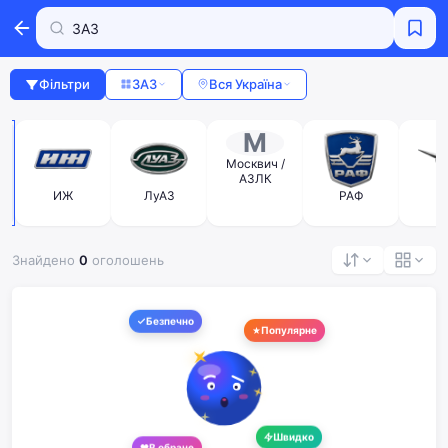
Фільтри
ЗАЗ
Вся Україна
М
Москвич /
АЗЛК
ИЖ
ЛуАЗ
РАФ
У
Знайдено
0
оголошень
Безпечно
Популярне
Швидко