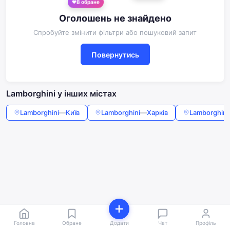
В обране
Оголошень не знайдено
Спробуйте змінити фільтри або пошуковий запит
Повернутись
Lamborghini у інших містах
Lamborghini
—
Київ
Lamborghini
—
Харків
Lamborghini
Головна
Обране
Додати
Чат
Профіль