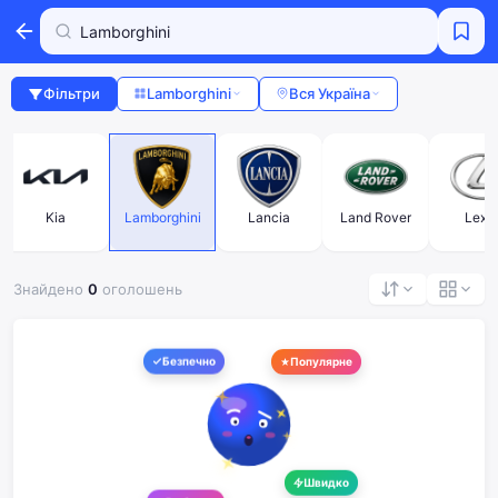
Фільтри
Lamborghini
Вся Україна
Kia
Lamborghini
Lancia
Land Rover
Lexu
Знайдено
0
оголошень
Безпечно
Популярне
Швидко