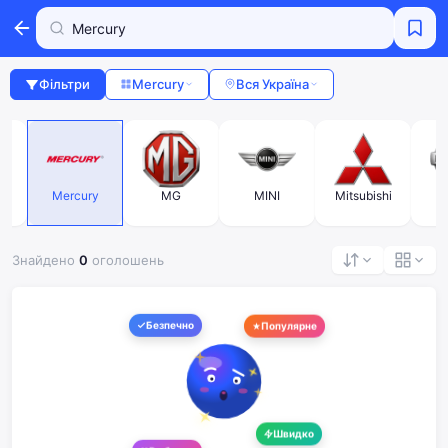
Фільтри
Mercury
Вся Україна
s-
Mercury
MG
MINI
Mitsubishi
N
Знайдено
0
оголошень
Безпечно
Популярне
Швидко