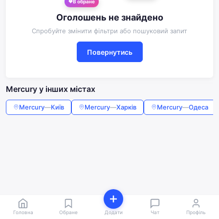
В обране
Оголошень не знайдено
Спробуйте змінити фільтри або пошуковий запит
Повернутись
Mercury у інших містах
Mercury
—
Київ
Mercury
—
Харків
Mercury
—
Одеса
Головна
Обране
Додати
Чат
Профіль