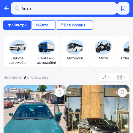
Фільтри
Авто
Вся Україна
Легкові
Вантажні
Автобуси
Мото
Спецте
автомобілі
автомобілі
Знайдено
9
оголошень