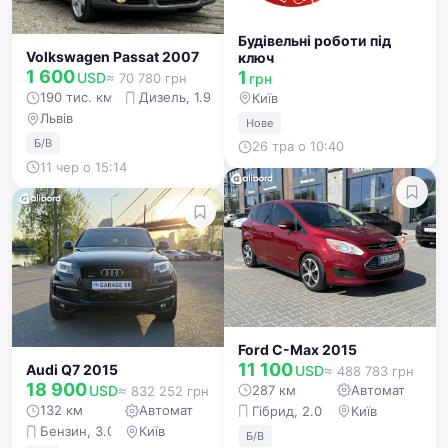
Будівельні роботи під
Volkswagen Passat 2007
ключ
1 600
1
USD
грн
≈ 70 780 грн
190 тис. км
Дизель, 1.9 л
Київ
Львів
Нове
Б/В
26 тра о 10:40
11 чер о 15:14
Ford C-Max 2015
11 100
Audi Q7 2015
USD
≈ 488 783 грн
18 900
287 км
Автомат
USD
≈ 832 252 грн
132 км
Автомат
Гібрид, 2.0 л
Київ
Бензин, 3.0 л
Київ
Б/В