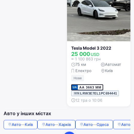
Tesla Model 3 2022
25 000
USD
≈ 1 100 863 грн
75 км
Автомат
Електро
Київ
Нове
AA 3663 MM
UA
LRW3E7EL1PC694441
VIN
12 тра о 10:06
Авто у інших містах
Авто
—
Київ
Авто
—
Харків
Авто
—
Одеса
Авто