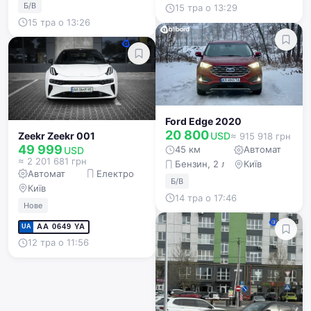
Б/В
15 тра о 13:29
15 тра о 13:26
Ford Edge 2020
20 800
Zeekr Zeekr 001
USD
≈ 915 918 грн
49 999
45 км
Автомат
USD
≈ 2 201 681 грн
Бензин, 2 л
Київ
Автомат
Електро
Б/В
Київ
14 тра о 17:46
Нове
АА 0649 YA
UA
12 тра о 11:56