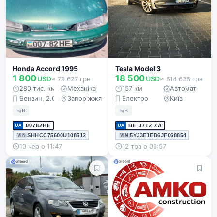
Honda Accord 1995
Tesla Model 3
1 800
18 500
USD
USD
≈ 79 627 грн
≈ 814 638 грн
280 тис. км
Механіка
157 км
Автомат
Бензин, 2.0 л
Запоріжжя
Електро
Київ
Б/В
Б/В
00782НЕ
BE 0712 ZA
UA
UA
SHHCC75600U108512
5YJ3E1EB6JF068854
VIN
VIN
10 чер о 11:47
12 тра о 09:57