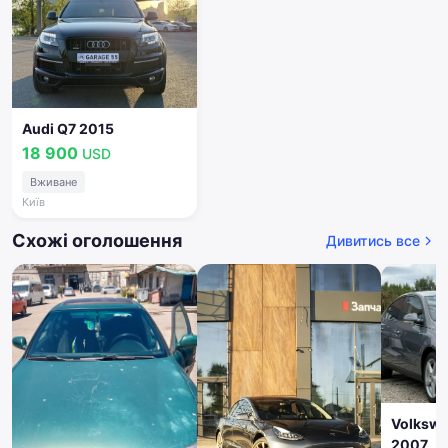
Audi Q7 2015
18 900
USD
Вживане
Київ
Схожі оголошення
Дивитись все
Volkswa
2007