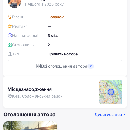
На AliBord з 2026 року
Рівень
Новачок
Рейтинг
—
На платформі
3 міс.
Оголошень
2
Тип
Приватна особа
Всі оголошення автора
2
Місцезнаходження
Київ, Солом’янський район
Оголошення автора
Дивитись все