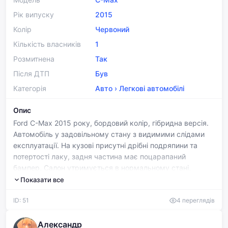
Рік випуску
2015
Колір
Червоний
Кількість власників
1
Розмитнена
Так
Після ДТП
Був
Категорія
Авто
›
Легкові автомобілі
Опис
Ford C-Max 2015 року, бордовий колір, гібридна версія.
Автомобіль у задовільному стану з видимими слідами
експлуатації. На кузові присутні дрібні подряпини та
потертості лаку, задня частина має поцарапаний
бампер. Салон утримується в нормальному стані,
передбачений мультимедійний центр з сенсорним
Показати все
екраном. Гібридна силова установка забезпечує
ID: 51
4 переглядів
економічність при експлуатації в місті та на трасі.
Александр