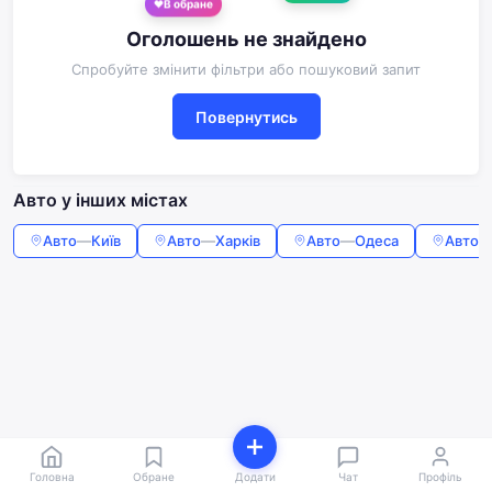
В обране
Оголошень не знайдено
Спробуйте змінити фільтри або пошуковий запит
Повернутись
Авто у інших містах
Авто
—
Київ
Авто
—
Харків
Авто
—
Одеса
Авто
Головна
Обране
Додати
Чат
Профіль