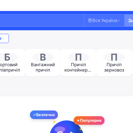
Вся Україна
З
а
Б
В
П
П
ортовий
Вантажний
Причіп
Причіп
півпричіп
причіп
контейнеров
зерновоз
оз
Ласкаво просимо!
Безпечно
Увійдіть або створіть акаунт
Популярне