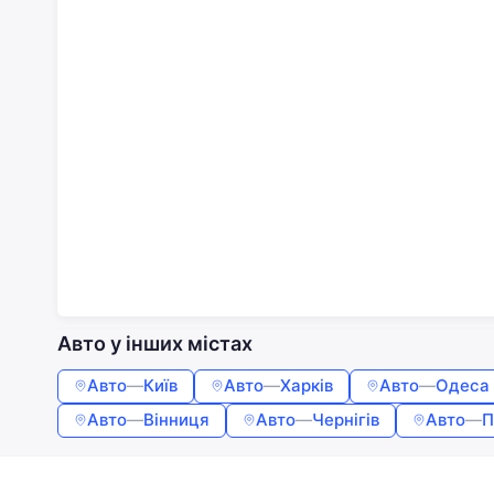
Авто у інших містах
Авто
—
Київ
Авто
—
Харків
Авто
—
Одеса
Авто
—
Вінниця
Авто
—
Чернігів
Авто
—
П