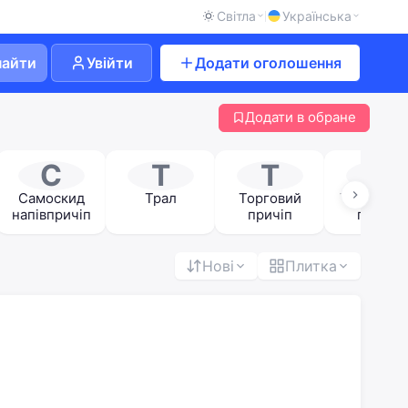
Світла
Українська
найти
Увійти
Додати оголошення
Додати в обране
С
Т
Т
Т
Самоскид
Трал
Торговий
Тракторн
напівпричіп
причіп
причіп
Нові
Плитка