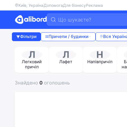
Київ, Україна
Допомога
Для бізнесу
Реклама
Фільтри
Причепи / будинки
Вся Україн
Л
Л
Н
Легковий
Лафет
Напівпричіп
Б
причіп
на
Знайдено
0
оголошень