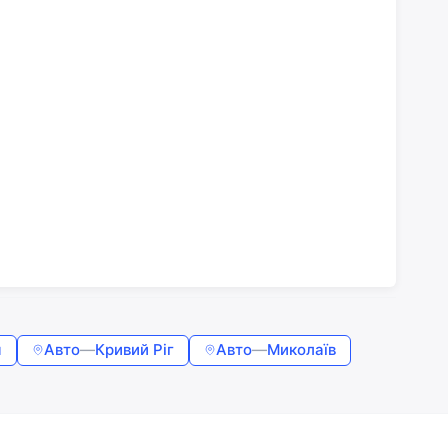
я
Авто
—
Кривий Ріг
Авто
—
Миколаїв