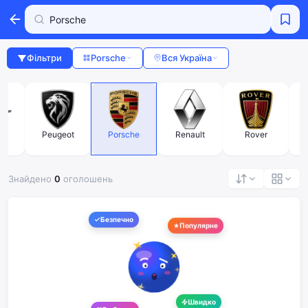
Фільтри
Porsche
Вся Україна
l
Peugeot
Porsche
Renault
Rover
Знайдено
0
оголошень
Безпечно
Популярне
Швидко