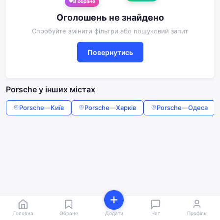
В обране
Оголошень не знайдено
Спробуйте змінити фільтри або пошуковий запит
Повернутись
Porsche у інших містах
Porsche
—
Київ
Porsche
—
Харків
Porsche
—
Одеса
Головна
Обране
Додати
Чат
Профіль