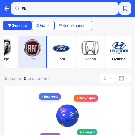
Фільтри
Fiat
Вся Україна
odge
Fiat
Ford
Honda
Hyundai
Знайдено
0
оголошень
Безпечно
Популярне
Швидко