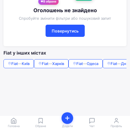
В обране
Оголошень не знайдено
Спробуйте змінити фільтри або пошуковий запит
Повернутись
Fiat у інших містах
Fiat
—
Київ
Fiat
—
Харків
Fiat
—
Одеса
Fiat
—
Дніп
Головна
Обране
Додати
Чат
Профіль