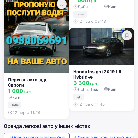
1 000
грн
Доба
Київ
Нове
12 тра о 09:43
Honda Insight 2019 1.5
Hybrid 🚗
Перегон авто з/до
3 500
грн
Європи
Доба, Тиждень, Місяць
Київ
1 000
грн
Б/В
Київ
12 тра о 11:40
Нове
22 чер о 11:26
Оренда легкові авто у інших містах
Оренда легкові авто
—
Київ
Оренда легкові авто
—
Харків