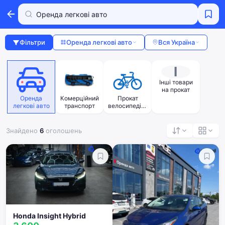
Фільтри
Оренда легкові авто
Вся Україна
І
Інші товари
на прокат
Оренда
Комерційний
Прокат
легкові авто
транспорт
велосипедів і
мото
Знайдено
6
оголошень
Honda Insight Hybrid