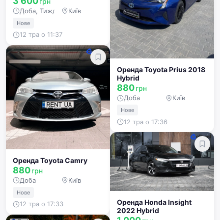
3 600
грн
Доба, Тиждень, Місяць
Київ
Нове
12 тра о 11:37
Оренда Toyota Prius 2018
Hybrid
880
грн
Доба
Київ
Нове
12 тра о 17:36
Оренда Toyota Camry
880
грн
Доба
Київ
Нове
Оренда Honda Insight
12 тра о 17:33
2022 Hybrid