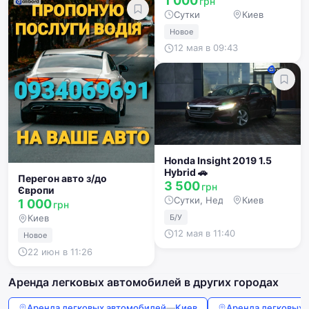
1 000
грн
Сутки
Киев
Новое
12 мая в 09:43
Honda Insight 2019 1.5
Hybrid 🚗
Перегон авто з/до
3 500
грн
Європи
Сутки, Неделя, Месяц, Год
Киев
1 000
грн
Б/У
Киев
12 мая в 11:40
Новое
22 июн в 11:26
Аренда легковых автомобилей в других городах
Аренда легковых автомобилей
—
Киев
Аренда легковых 