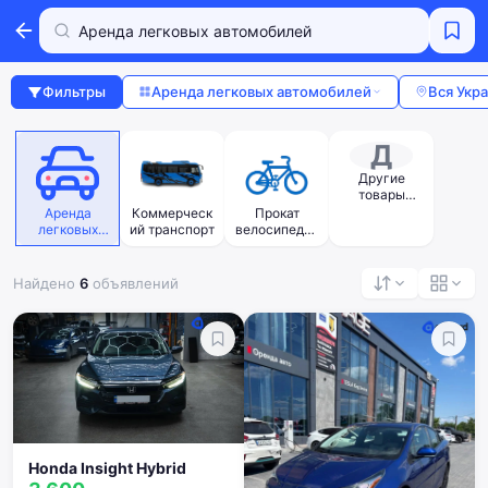
Фильтры
Аренда легковых автомобилей
Вся Укр
Д
Другие
товары
напрокат
Аренда
Коммерческ
Прокат
легковых
ий транспорт
велосипедов
автомобилей
и мото
Найдено
6
объявлений
Honda Insight Hybrid