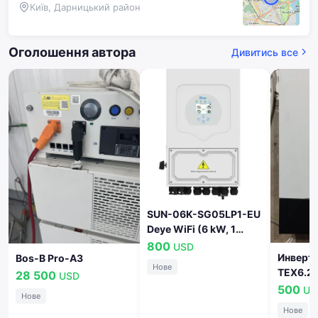
Київ, Дарницький район
Оголошення автора
Дивитись все
SUN-06K-SG05LP1-EU
Deye WiFi (6 kW, 1
фаза, 2 MPPT, LV)
800
USD
Инверт
Bos-B Pro-A3
Нове
TEX6.2K
28 500
USD
500
US
Нове
Нове