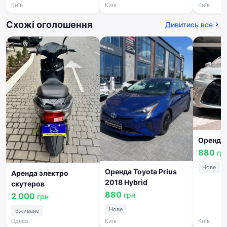
Київ
Київ
Київ
Схожі оголошення
Дивитись все
Оренда 
880
гр
Нове
Оренда Toyota Prius
Аренда электро
2018 Hybrid
скутеров
880
грн
2 000
грн
Нове
Вживане
Одеса
Київ
Київ