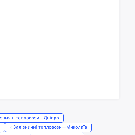
ізничні тепловози
—
Дніпро
г
Залізничні тепловози
—
Миколаїв