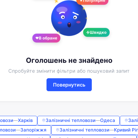
Google
Telegram
або
Швидко
Вхід
Реєстрація
В обране
Введіть номер або пошту
Оголошень не знайдено
Пароль
Спробуйте змінити фільтри або пошуковий запит
Повернутись
Забули пароль?
Запам'ятати мене
ловози
—
Харків
Залізничні тепловози
—
Одеса
Зал
Увійти
пловози
—
Запоріжжя
Залізничні тепловози
—
Кривий Рі