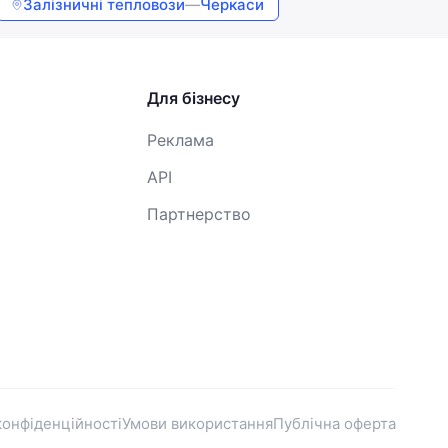
Залізничні тепловози
—
Черкаси
Для бізнесу
Реклама
API
Партнерство
конфіденційності
Умови використання
Публічна оферта