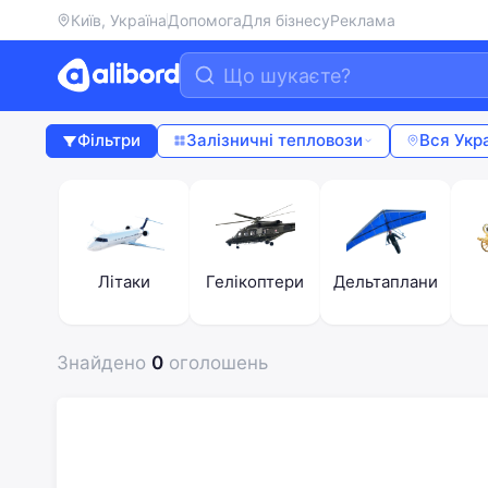
Київ, Україна
Допомога
Для бізнесу
Реклама
Фільтри
Залізничні тепловози
Вся Укр
Літаки
Гелікоптери
Дельтаплани
Знайдено
0
оголошень