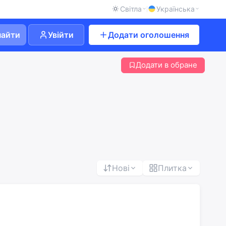
Світла
Українська
найти
Увійти
Додати оголошення
Додати в обране
Нові
Плитка