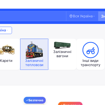
Вся Україна
З
аїна
Залізничні
вагони
Карети
Залізничні
Інші види
тепловози
транспорту
Ласкаво просимо!
Безпечно
Увійдіть або створіть акаунт
Популярне