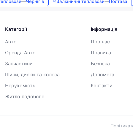
тепловози
—
Чернігів
Залізничні тепловози
—
Полтава
Продовжуючи, ви погоджуєтесь з
Умовами використання
,
Договором публічної оферти
та
Політикою
конфіденційності
Категорії
Інформація
Авто
Про нас
Оренда Авто
Правила
Запчастини
Безпека
Шини, диски та колеса
Допомога
Нерухомість
Контакти
Житло подобово
Політика 