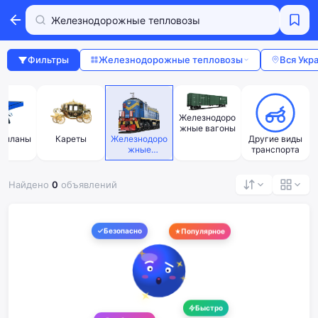
Фильтры
Железнодорожные тепловозы
Вся Укр
Железнодоро
жные вагоны
тапланы
Кареты
Железнодоро
Другие виды
жные
транспорта
тепловозы
Найдено
0
объявлений
Безопасно
Популярное
Быстро