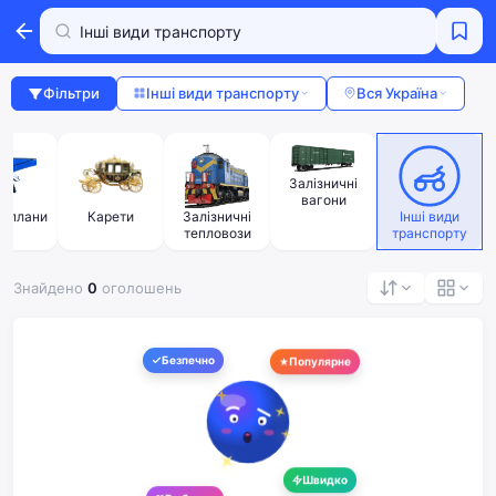
Фільтри
Інші види транспорту
Вся Україна
Залізничні
вагони
таплани
Карети
Залізничні
Інші види
тепловози
транспорту
Знайдено
0
оголошень
Безпечно
Популярне
Швидко