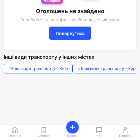
В обране
Оголошень не знайдено
Спробуйте змінити фільтри або пошуковий запит
Повернутись
Інші види транспорту у інших містах
Інші види транспорту
—
Київ
Інші види транспорту
—
Харкі
Головна
Обране
Додати
Чат
Профіль