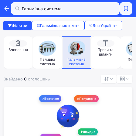
Фільтри
Гальмівна система
Вся Україна
З
Т
Зчеплення
Троси та
я
шланги
Паливна
Гальмівна
Філь
система
система
Знайдено
0
оголошень
Безпечно
Популярне
Швидко