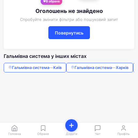
В обране
Оголошень не знайдено
Спробуйте змінити фільтри або пошуковий запит
Повернутись
Гальмівна система у інших містах
Гальмівна система
—
Київ
Гальмівна система
—
Харків
Головна
Обране
Додати
Чат
Профіль