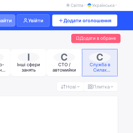
Світла
Українська
найти
Увійти
Додати оголошення
Додати в обране
І
С
С
о-
Інші сфери
СТО /
Служба в
ний
занять
автомийки
Силах
/
оборони
м
Нові
Плитка