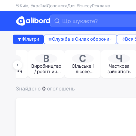
Київ, Україна
Допомога
Для бізнесу
Реклама
Фільтри
Служба в Силах оборони
Вся 
Р
В
С
Ч
Реклама /
Виробництво
Сільське і
Часткова
изайн / PR
/ робітничі
лісове
зайнятість
спеціальност
господарств
і
о /
агробізнес
Знайдено
0
оголошень