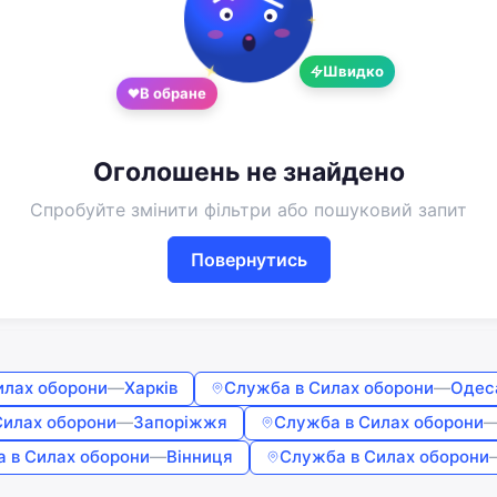
Google
Telegram
Швидко
або
В обране
Вхід
Реєстрація
Оголошень не знайдено
Введіть номер або пошту
Спробуйте змінити фільтри або пошуковий запит
Пароль
Повернутись
Забули пароль?
Запам'ятати мене
илах оборони
—
Харків
Служба в Силах оборони
—
Одес
Силах оборони
—
Запоріжжя
Служба в Силах оборони
 в Силах оборони
—
Вінниця
Служба в Силах оборони
Увійти