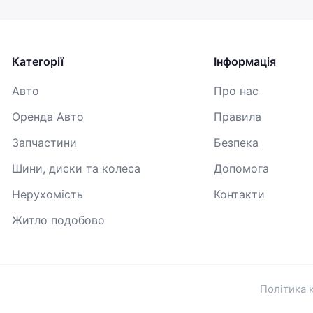
Продовжуючи, ви погоджуєтесь з
Умовами використання
,
Договором публічної оферти
та
Політикою
конфіденційності
Категорії
Інформація
Авто
Про нас
Оренда Авто
Правила
Запчастини
Безпека
Шини, диски та колеса
Допомога
Нерухомість
Контакти
Житло подобово
Політика 