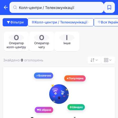
Фільтри
Колл-центри / Телекомунікації
Вся Украї
О
О
І
Оператор
Оператор
Інше
колл-центру
чату
Знайдено
0
оголошень
Безпечно
Популярне
Швидко
В обране