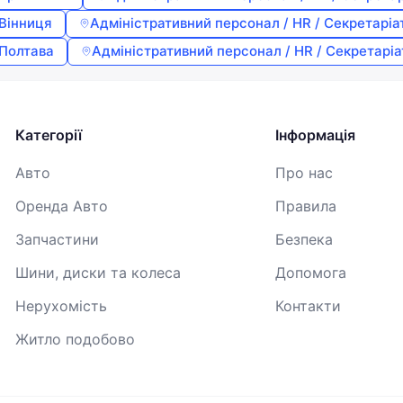
Вінниця
Адміністративний персонал / HR / Секретаріа
Продовжуючи, ви погоджуєтесь з
Умовами використання
,
Договором публічної оферти
та
Політикою
Полтава
Адміністративний персонал / HR / Секретаріа
конфіденційності
Категорії
Інформація
Авто
Про нас
Оренда Авто
Правила
Запчастини
Безпека
Шини, диски та колеса
Допомога
Нерухомість
Контакти
Житло подобово