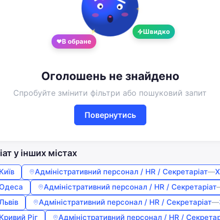
Увійдіть або створіть акаунт
Google
Telegram
Швидко
В обране
або
Вхід
Реєстрація
Оголошень не знайдено
Введіть номер або пошту
Спробуйте змінити фільтри або пошуковий запит
Повернутись
Пароль
ат у інших містах
Забули пароль?
Запам'ятати мене
Київ
Адміністративний персонал / HR / Секретаріат
—
Х
Одеса
Адміністративний персонал / HR / Секретаріат
Львів
Адміністративний персонал / HR / Секретаріат
—
Кривий Ріг
Адміністративний персонал / HR / Секретар
Увійти