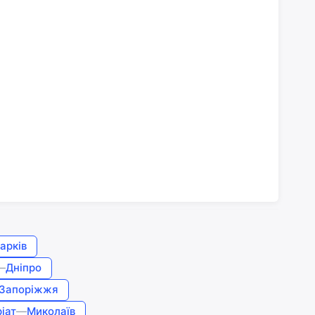
арків
—
Дніпро
Запоріжжя
іат
—
Миколаїв