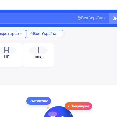
Вся Україна
З
екретаріат
Вся Україна
H
І
HR
Інше
Безпечно
Популярне
Ласкаво просимо!