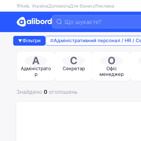
Київ, Україна
Допомога
Для бізнесу
Реклама
Фільтри
Адміністративний персонал / HR / С
А
С
О
Адміністрато
Секретар
Офіс
р
менеджер
Знайдено
0
оголошень