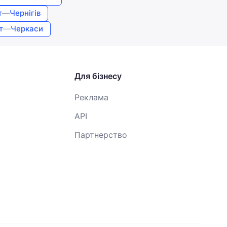
т
—
Чернігів
т
—
Черкаси
Для бізнесу
Реклама
API
Партнерство