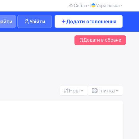
Світла
Українська
найти
Увійти
Додати оголошення
Додати в обране
Нові
Плитка