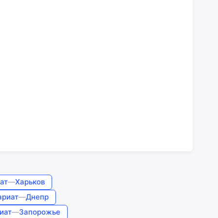
ат
—
Харьков
ариат
—
Днепр
иат
—
Запорожье