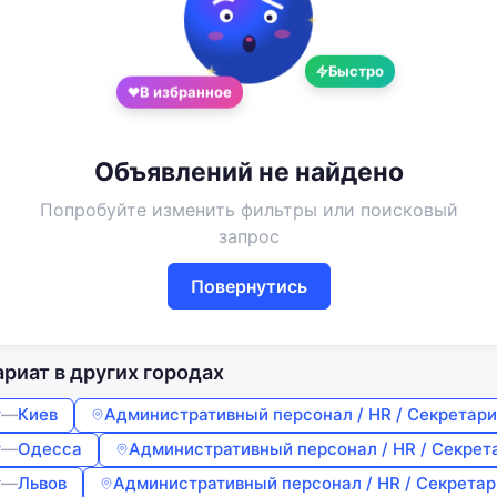
Добро пожаловать!
Войдите или создайте аккаунт
Быстро
Google
Telegram
В избранное
или
Объявлений не найдено
Вход
Регистрация
Попробуйте изменить фильтры или поисковый
Введите номер или почту
запрос
Повернутись
Пароль
Забыли пароль?
Запомнить меня
риат в других городах
т
—
Киев
Административный персонал / HR / Секретари
т
—
Одесса
Административный персонал / HR / Секрет
т
—
Львов
Административный персонал / HR / Секретар