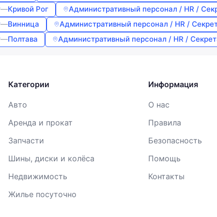
Войти
т
—
Кривой Рог
Административный персонал / HR / Сек
Продолжая, вы соглашаетесь с
Условиями использования
,
т
—
Винница
Административный персонал / HR / Секре
Договором публичной оферты
и
Политикой
т
—
Полтава
Административный персонал / HR / Секрет
конфиденциальности
Категории
Информация
Авто
О нас
Аренда и прокат
Правила
Запчасти
Безопасность
Шины, диски и колёса
Помощь
Недвижимость
Контакты
Жилье посуточно