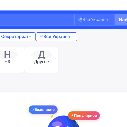
Вся Украина
На
/ Секретариат
Вся Украина
H
Д
HR
Другое
Безопасно
Популярное