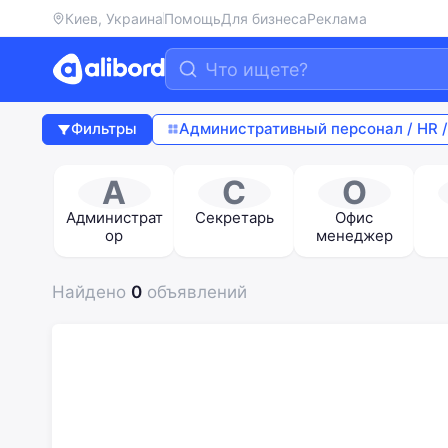
Киев, Украина
Помощь
Для бизнеса
Реклама
Фильтры
Административный персонал / HR 
А
С
О
Администрат
Секретарь
Офис
ор
менеджер
Найдено
0
объявлений