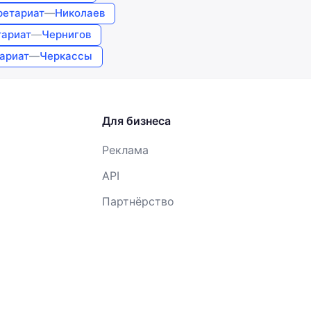
ретариат
—
Николаев
тариат
—
Чернигов
ариат
—
Черкассы
Для бизнеса
Реклама
API
Партнёрство