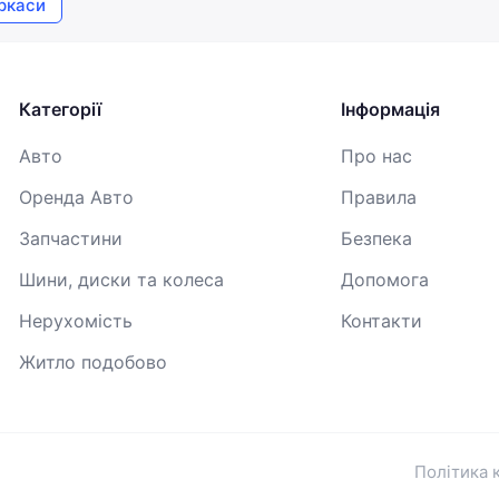
ркаси
Продовжуючи, ви погоджуєтесь з
Умовами використання
,
Договором публічної оферти
та
Політикою
конфіденційності
Категорії
Інформація
Авто
Про нас
Оренда Авто
Правила
Запчастини
Безпека
Шини, диски та колеса
Допомога
Нерухомість
Контакти
Житло подобово
Політика 