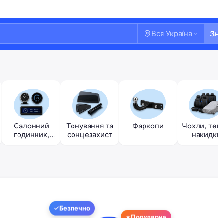
Вся Україна
З
Салонний
Тонування та
Фаркопи
Чохли, те
годинник,
сонцезахист
накидк
прилади, БК
Ласкаво просимо!
Безпечно
Увійдіть або створіть акаунт
Популярне