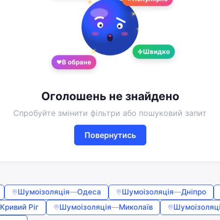
Google
Telegram
або
Швидко
Вхід
Реєстрація
В обране
Введіть номер або пошту
Оголошень не знайдено
Пароль
Спробуйте змінити фільтри або пошуковий запит
Повернутись
Забули пароль?
Запам'ятати мене
Шумоізоляція
—
Одеса
Шумоізоляція
—
Дніпро
Увійти
Кривий Ріг
Шумоізоляція
—
Миколаїв
Шумоізоляц