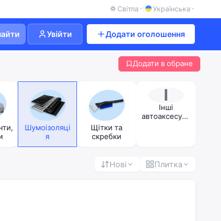
Світла
Українська
найти
Увійти
Додати оголошення
Додати в обране
І
Інші
автоаксесуар
и
нти,
Шумоізоляці
Щітки та
и
я
скребки
Нові
Плитка