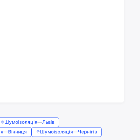
Шумоізоляція
—
Львів
ія
—
Вінниця
Шумоізоляція
—
Чернігів