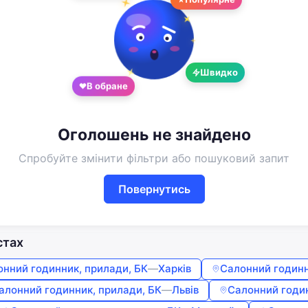
Увійдіть або створіть акаунт
Google
Telegram
або
Швидко
В обране
Вхід
Реєстрація
Введіть номер або пошту
Оголошень не знайдено
Спробуйте змінити фільтри або пошуковий запит
Пароль
Повернутись
Забули пароль?
Запам'ятати мене
стах
онний годинник, прилади, БК
—
Харків
Салонний годинн
алонний годинник, прилади, БК
—
Львів
Салонний годин
Увійти