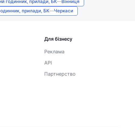
й годинник, прилади, БК
—
Вінниця
одинник, прилади, БК
—
Черкаси
Для бізнесу
Реклама
API
Партнерство