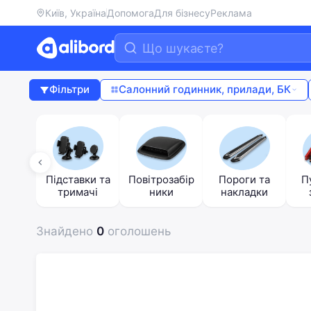
Київ, Україна
Допомога
Для бізнесу
Реклама
Фільтри
Салонний годинник, прилади, БК
рів
ь та
сажер
Підставки та
Повітрозабір
Пороги та
П
тримачі
ники
накладки
п
Знайдено
0
оголошень