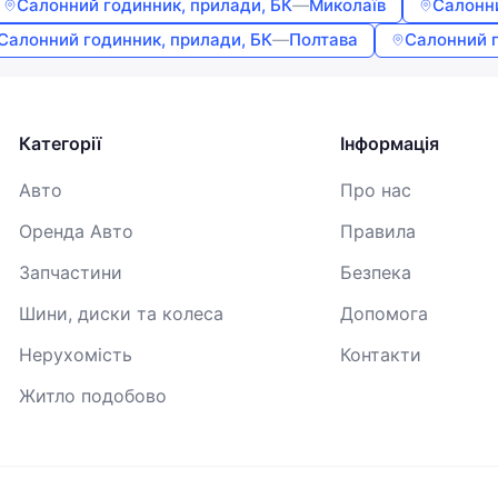
Салонний годинник, прилади, БК
—
Миколаїв
Салонни
Продовжуючи, ви погоджуєтесь з
Умовами використання
,
Салонний годинник, прилади, БК
—
Полтава
Салонний г
Договором публічної оферти
та
Політикою
конфіденційності
Категорії
Інформація
Авто
Про нас
Оренда Авто
Правила
Запчастини
Безпека
Шини, диски та колеса
Допомога
Нерухомість
Контакти
Житло подобово