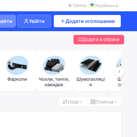
Світла
Українська
найти
Увійти
Додати оголошення
Додати в обране
Фаркопи
Чохли, тенти,
Шумоізоляці
Щітки та
накидки
я
скребки
Нові
Плитка