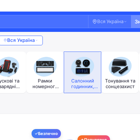
Вся Україна
З
Вся Україна
ускові та
Рамки
Салонний
Тонування та
зарядні
номерного
годинник,
сонцезахист
ристрої
знаку
прилади, БК
Ласкаво просимо!
Безпечно
Популярне