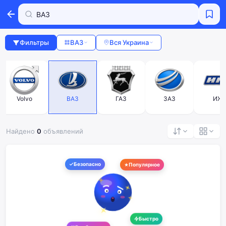
Фильтры
ВАЗ
Вся Украина
Volvo
ВАЗ
ГАЗ
ЗАЗ
ИЖ
Найдено
0
объявлений
Безопасно
Популярное
Быстро