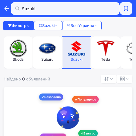
Фильтры
Suzuki
Вся Украина
Skoda
Subaru
Suzuki
Tesla
Toy
Найдено
0
объявлений
Безопасно
Популярное
Быстро