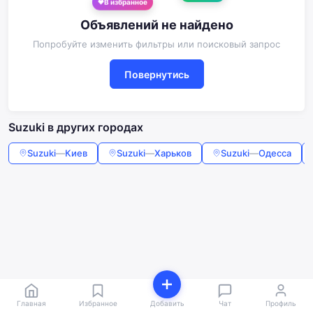
В избранное
Объявлений не найдено
Попробуйте изменить фильтры или поисковый запрос
Повернутись
Suzuki в других городах
Suzuki
—
Киев
Suzuki
—
Харьков
Suzuki
—
Одесса
Главная
Избранное
Добавить
Чат
Профиль