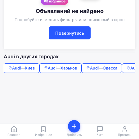
Объявлений не найдено
Попробуйте изменить фильтры или поисковый запрос
Повернутись
Audi в других городах
Audi
—
Киев
Audi
—
Харьков
Audi
—
Одесса
Audi
Главная
Избранное
Добавить
Чат
Профиль