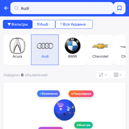
Фильтры
Audi
Вся Украина
Acura
Audi
BMW
Chevrolet
Chry
Найдено
0
объявлений
Безопасно
Популярное
Быстро
В избранное