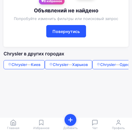
В избранное
Объявлений не найдено
Попробуйте изменить фильтры или поисковый запрос
Повернутись
Chrysler в других городах
Chrysler
—
Киев
Chrysler
—
Харьков
Chrysler
—
Одесс
Главная
Избранное
Добавить
Чат
Профиль