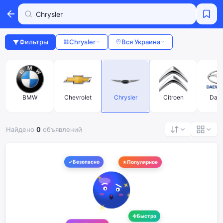
Фильтры
Chrysler
Вся Украина
BMW
Chevrolet
Chrysler
Citroen
Dae
Найдено
0
объявлений
Безопасно
Популярное
Быстро