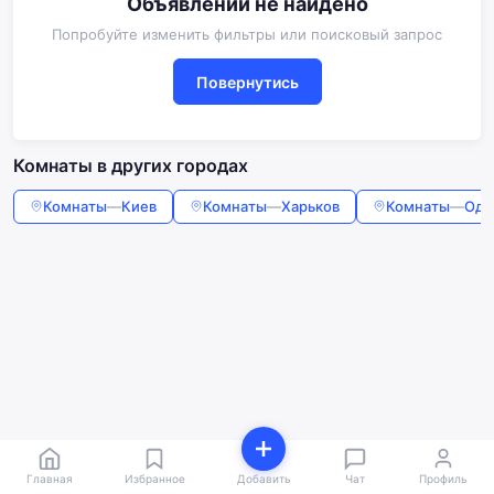
Объявлений не найдено
Попробуйте изменить фильтры или поисковый запрос
Повернутись
Комнаты в других городах
Комнаты
—
Киев
Комнаты
—
Харьков
Комнаты
—
Оде
Главная
Избранное
Добавить
Чат
Профиль