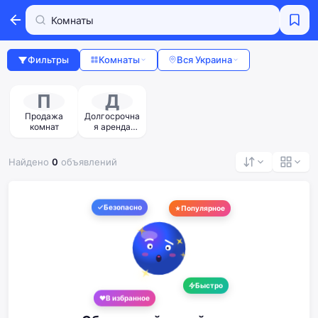
Фильтры
Комнаты
Вся Украина
П
Д
Продажа
Долгосрочна
комнат
я аренда
комнат
Найдено
0
объявлений
Безопасно
Популярное
Быстро
В избранное