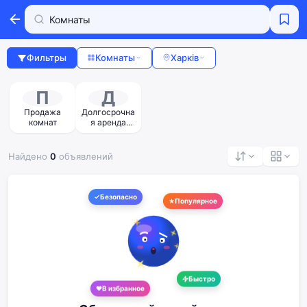
Фильтры
Комнаты
Харків
П
Д
Продажа
Долгосрочна
комнат
я аренда
комнат
Найдено
0
объявлений
Безопасно
Популярное
Быстро
В избранное