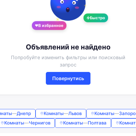
Google
Telegram
или
Быстро
В избранное
Вход
Регистрация
Введите номер или почту
Объявлений не найдено
Попробуйте изменить фильтры или поисковый
Пароль
запрос
Повернутись
Забыли пароль?
Запомнить меня
мнаты
—
Днепр
Комнаты
—
Львов
Комнаты
—
Запор
Войти
Комнаты
—
Чернигов
Комнаты
—
Полтава
Комна
Продолжая, вы соглашаетесь с
Условиями использования
,