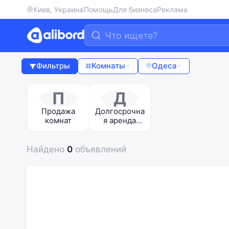
Киев, Украина
Помощь
Для бизнеса
Реклама
Фильтры
Комнаты
Одеса
П
Д
Продажа
Долгосрочна
комнат
я аренда
комнат
Найдено
0
объявлений