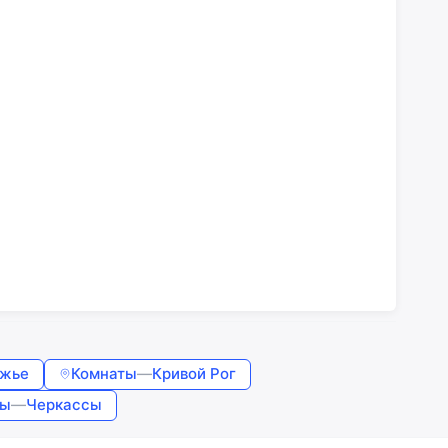
ожье
Комнаты
—
Кривой Рог
ты
—
Черкассы