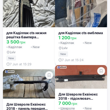
для Каділлак cts нижня
для Каділлак cts емблема
решітка бампера
1 200
грн
22900017
3 500
грн
Каділлак
New
Каділлак
New
Lviv
Lviv
New
New
7 Jun at 15:24
7 Jun at 15:29
Для Шевроле Еквінокс
2018 - підсилювач
бампера
7 000
грн
Для Шевроле Еквінокс
2018 - панель передня
Шевроле
New