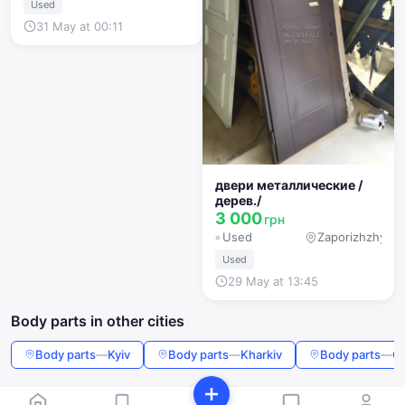
Used
31 May at 00:11
двери металлические /
дерев./
3 000
грн
Used
Zaporizhzhya
Used
29 May at 13:45
Body parts in other cities
Body parts
—
Kyiv
Body parts
—
Kharkiv
Body parts
—
O