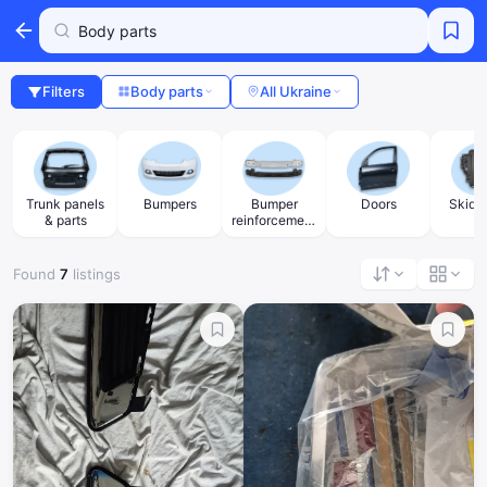
Filters
Body parts
All Ukraine
Bumper
Trunk panels
Bumpers
Doors
Skid p
reinforcement
& parts
s
Found
7
listings