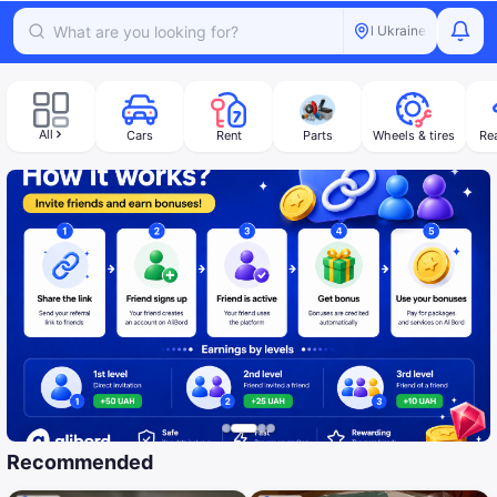
All Ukraine
All
Cars
Rent
Parts
Wheels & tires
Rea
Recommended