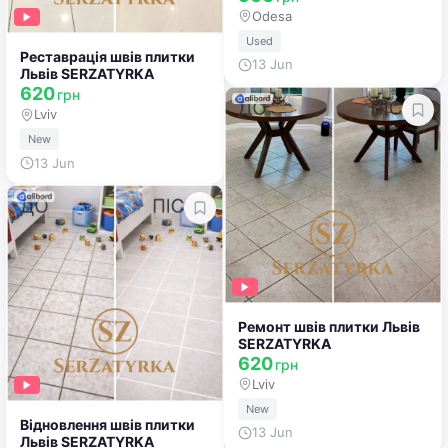
Odesa
Used
Реставрація швів плитки
13 Jun
Львів SERZATYRKA
620
грн
Lviv
New
13 Jun
Ремонт швів плитки Львів
SERZATYRKA
620
грн
Lviv
New
Відновлення швів плитки
13 Jun
Львів SERZATYRKA