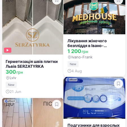
Лікування жіночого
безпліддя в Івано-
Франківську
1 200
грн
Ivano-Frankivsk
Герметизація швів плитки
New
Львів SERZATYRKA
4 Aug
300
грн
Lviv
New
21 Jun
Подгузники для взрослых