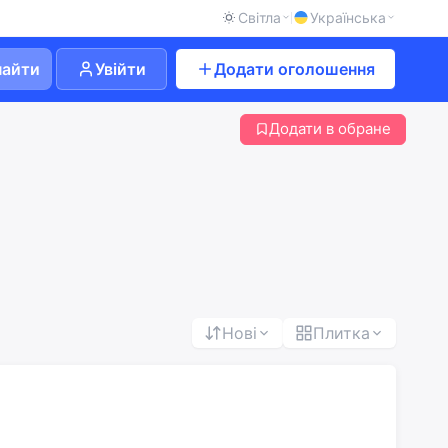
Світла
Українська
найти
Увійти
Додати оголошення
Додати в обране
Нові
Плитка