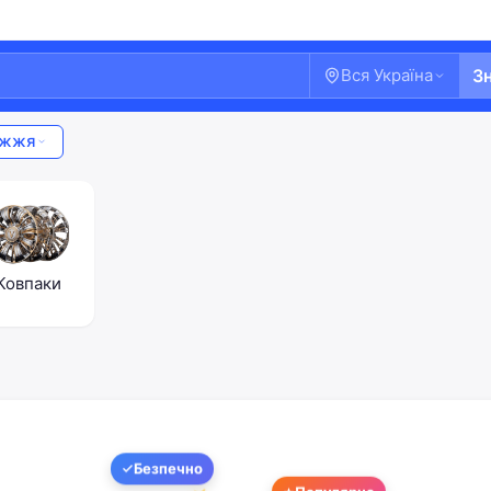
Вся Україна
З
іжжя
Ковпаки
Ласкаво просимо!
Безпечно
Увійдіть або створіть акаунт
Популярне