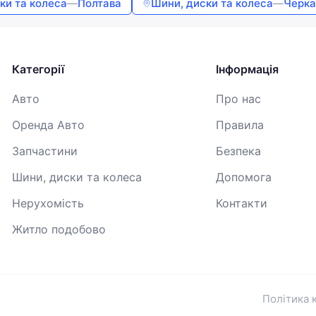
ки та колеса
—
Полтава
Шини, диски та колеса
—
Черка
Продовжуючи, ви погоджуєтесь з
Умовами використання
,
Договором публічної оферти
та
Політикою
конфіденційності
Категорії
Інформація
Авто
Про нас
Оренда Авто
Правила
Запчастини
Безпека
Шини, диски та колеса
Допомога
Нерухомість
Контакти
Житло подобово
Політика 