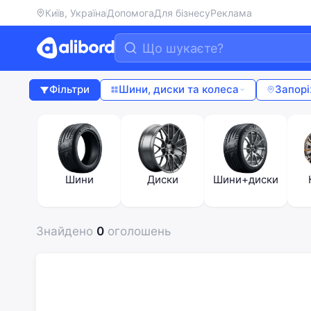
Київ, Україна
Допомога
Для бізнесу
Реклама
Фільтри
Шини, диски та колеса
Запор
Шини
Диски
Шини+диски
Знайдено
0
оголошень