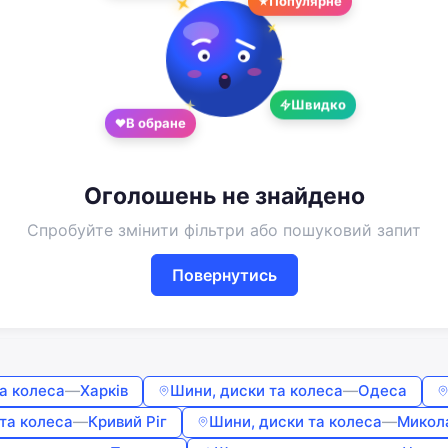
Google
Telegram
або
Швидко
Вхід
Реєстрація
В обране
Введіть номер або пошту
Оголошень не знайдено
Пароль
Спробуйте змінити фільтри або пошуковий запит
Повернутись
Забули пароль?
Запам'ятати мене
а колеса
—
Харків
Шини, диски та колеса
—
Одеса
Увійти
та колеса
—
Кривий Ріг
Шини, диски та колеса
—
Микол