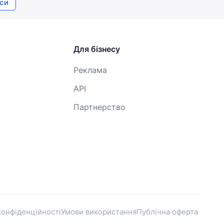
си
Для бізнесу
Реклама
API
Партнерство
конфіденційності
Умови використання
Публічна оферта