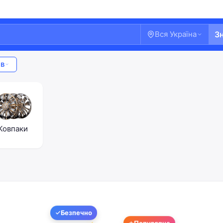
Вся Україна
З
ів
Ковпаки
Ласкаво просимо!
Безпечно
Увійдіть або створіть акаунт
Популярне