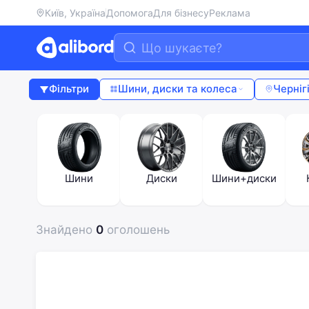
Київ, Україна
Допомога
Для бізнесу
Реклама
Фільтри
Шини, диски та колеса
Черніг
Шини
Диски
Шини+диски
Знайдено
0
оголошень