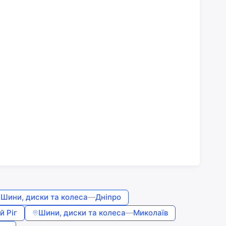
Шини, диски та колеса
—
Дніпро
й Ріг
Шини, диски та колеса
—
Миколаїв