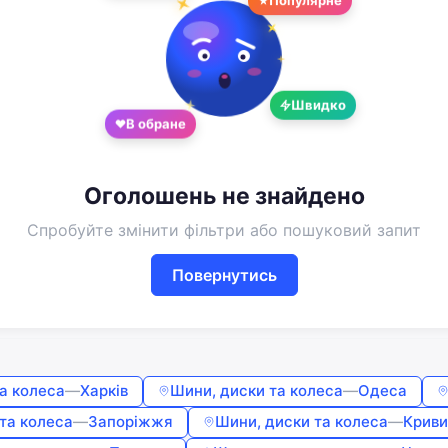
Google
Telegram
або
Швидко
Вхід
Реєстрація
В обране
Введіть номер або пошту
Оголошень не знайдено
Пароль
Спробуйте змінити фільтри або пошуковий запит
Повернутись
Забули пароль?
Запам'ятати мене
а колеса
—
Харків
Шини, диски та колеса
—
Одеса
Увійти
та колеса
—
Запоріжжя
Шини, диски та колеса
—
Криви