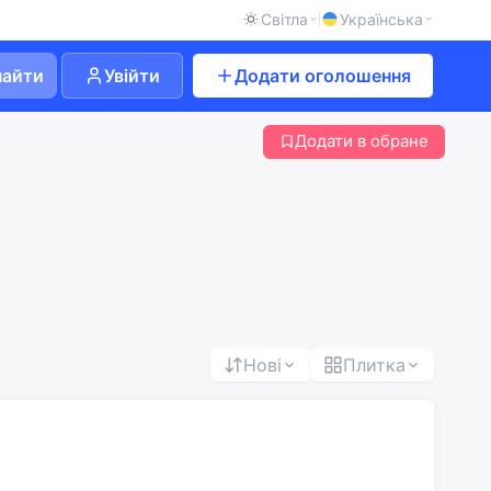
Світла
Українська
найти
Увійти
Додати оголошення
Додати в обране
Нові
Плитка