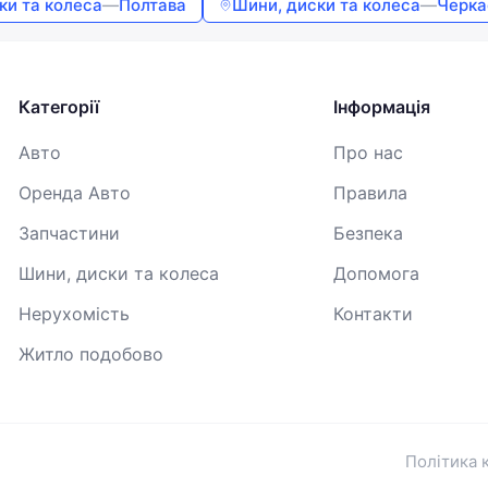
ки та колеса
—
Полтава
Шини, диски та колеса
—
Черка
Продовжуючи, ви погоджуєтесь з
Умовами використання
,
Договором публічної оферти
та
Політикою
конфіденційності
Категорії
Інформація
Авто
Про нас
Оренда Авто
Правила
Запчастини
Безпека
Шини, диски та колеса
Допомога
Нерухомість
Контакти
Житло подобово
Політика 