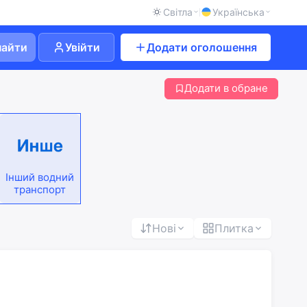
Світла
Українська
найти
Увійти
Додати оголошення
Додати в обране
Інший водний
транспорт
Нові
Плитка