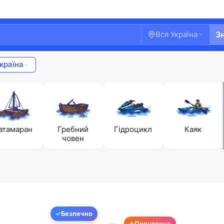
Вся Україна
З
країна
атамаран
Гребний
Гідроцикл
Каяк
човен
Ласкаво просимо!
Безпечно
Увійдіть або створіть акаунт
Популярне