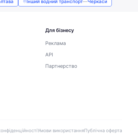
лтава
Інший водний транспорт
—
Черкаси
Для бізнесу
Реклама
API
Партнерство
конфіденційності
Умови використання
Публічна оферта