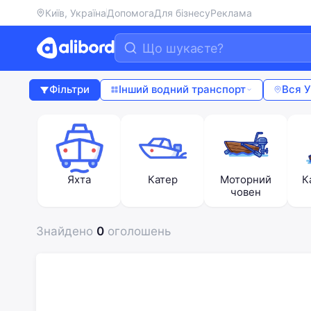
Київ, Україна
Допомога
Для бізнесу
Реклама
Фільтри
Інший водний транспорт
Вся У
Яхта
Катер
Моторний
К
човен
Знайдено
0
оголошень