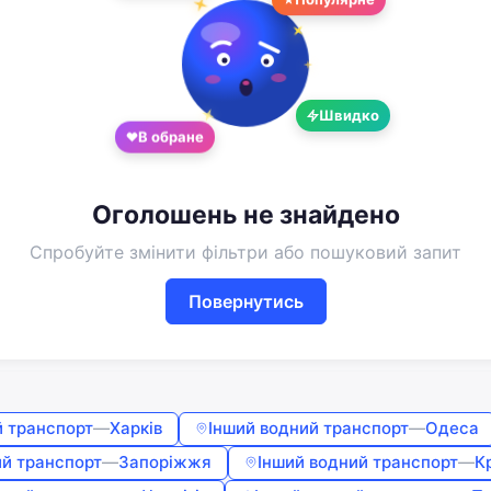
Google
Telegram
або
Швидко
Вхід
Реєстрація
В обране
Введіть номер або пошту
Оголошень не знайдено
Пароль
Спробуйте змінити фільтри або пошуковий запит
Повернутись
Забули пароль?
Запам'ятати мене
й транспорт
—
Харків
Інший водний транспорт
—
Одеса
Увійти
ий транспорт
—
Запоріжжя
Інший водний транспорт
—
К