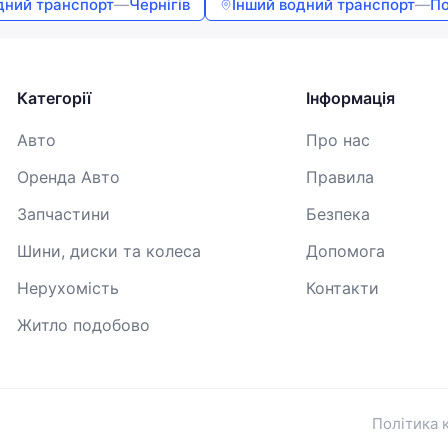
дний транспорт
—
Чернігів
Інший водний транспорт
—
По
Продовжуючи, ви погоджуєтесь з
Умовами використання
,
Договором публічної оферти
та
Політикою
конфіденційності
Категорії
Інформація
Авто
Про нас
Оренда Авто
Правила
Запчастини
Безпека
Шини, диски та колеса
Допомога
Нерухомість
Контакти
Житло подобово
Політика 