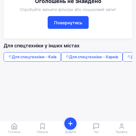
Оголошень не знайдено
Спробуйте змінити фільтри або пошуковий запит
Повернутись
Для спецтехніки у інших містах
Для спецтехніки
—
Київ
Для спецтехніки
—
Харків
Дл
Головна
Обране
Додати
Чат
Профіль