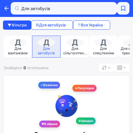
Фільтри
Для автобусів
Вся Україна
Д
Д
Д
Д
Для
Для
Для
Для
Для во
вантажівок
автобусів
сільгосптехні
спецтехніки
транс
ки
Знайдено
0
оголошень
Безпечно
Популярне
Швидко
В обране