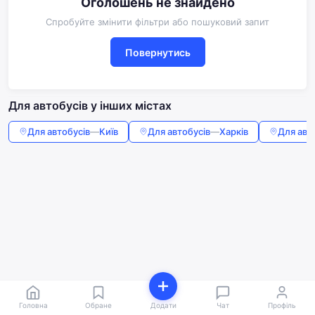
Оголошень не знайдено
Спробуйте змінити фільтри або пошуковий запит
Повернутись
Для автобусів у інших містах
Для автобусів
—
Київ
Для автобусів
—
Харків
Для авт
Головна
Обране
Додати
Чат
Профіль