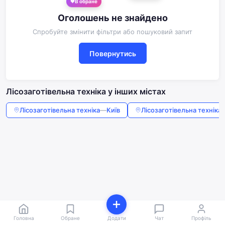
В обране
Оголошень не знайдено
Спробуйте змінити фільтри або пошуковий запит
Повернутись
Лісозаготівельна техніка у інших містах
Лісозаготівельна техніка
—
Київ
Лісозаготівельна техніка
Головна
Обране
Додати
Чат
Профіль