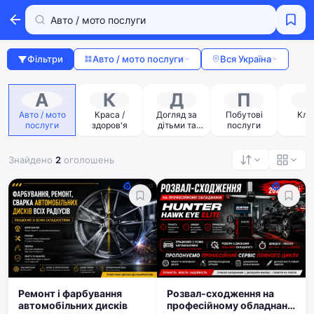
Фільтри
Авто / мото послуги
Вся Україна
А
К
Д
П
Авто / мото
Краса /
Догляд за
Побутові
Клін
послуги
здоров'я
дітьми та
послуги
літніми
людьми
Знайдено
2
оголошень
Ремонт і фарбування
Розвал-сходження на
автомобільних дисків
професійному обладнанні