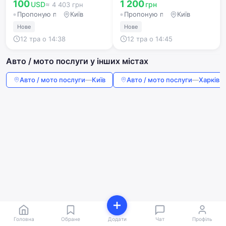
HUNTER HAWK EYE ELITE
100
1 200
USD
грн
≈ 4 403 грн
Пропоную послугу
Київ
Пропоную послугу
Київ
Нове
Нове
12 тра о 14:38
12 тра о 14:45
Авто / мото послуги у інших містах
Авто / мото послуги
—
Київ
Авто / мото послуги
—
Харків
Головна
Обране
Додати
Чат
Профіль