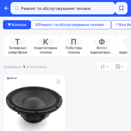
Фільтри
Ремонт та обслуговування техніки
Вся Ук
Т
К
П
Ф
Телефони і
Комп'ютерна
Побутова
Фото і
Тв
смартфони
техніка
техніка
відеоапарату
відеот
ра
Знайдено
1
оголошень