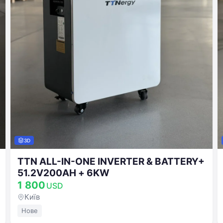
3D
TTN ALL-IN-ONE INVERTER & BATTERY+
51.2V200AH + 6KW
1 800
USD
Київ
Нове