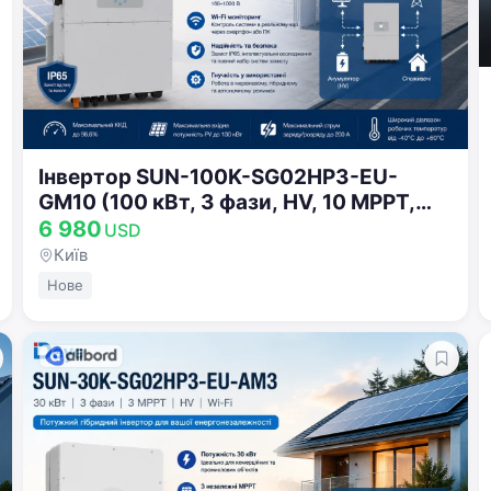
Забули пароль?
Запам'ятати мене
Інвертор SUN-100K-SG02HP3-EU-
GM10 (100 кВт, 3 фази, HV, 10 MPPT,
Увійти
WiFi)
6 980
USD
Продовжуючи, ви погоджуєтесь з
Умовами використання
,
Київ
Договором публічної оферти
та
Політикою
Нове
конфіденційності