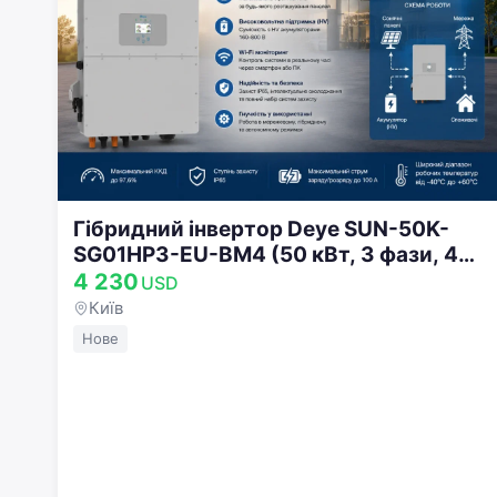
Гібридний інвертор Deye SUN-50K-
SG01HP3-EU-BM4 (50 кВт, 3 фази, 4
MPPT, HV, Wi-Fi)
4 230
USD
Київ
Нове