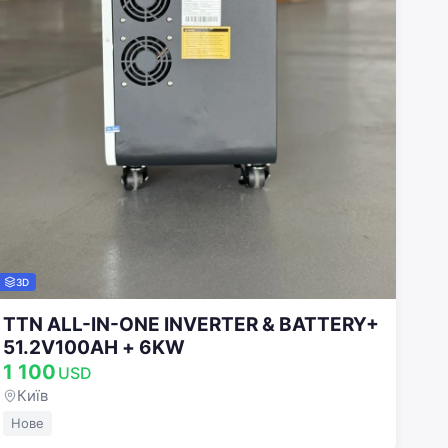
3D
TTN ALL-IN-ONE INVERTER & BATTERY+
51.2V100AH + 6KW
1 100
USD
Київ
Нове