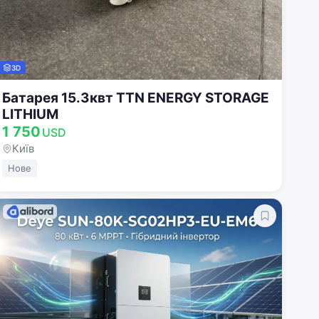
3D
Батарея 15.3квт TTN ENERGY STORAGE
LITHIUM
1 750
USD
Київ
Нове