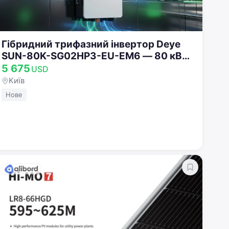
Гібридний трифазний інвертор Deye
SUN-80K-SG02HP3-EU-EM6 — 80 кВт
(6 MPPT, високовольтний, WiFi)
5 675
USD
Київ
Нове