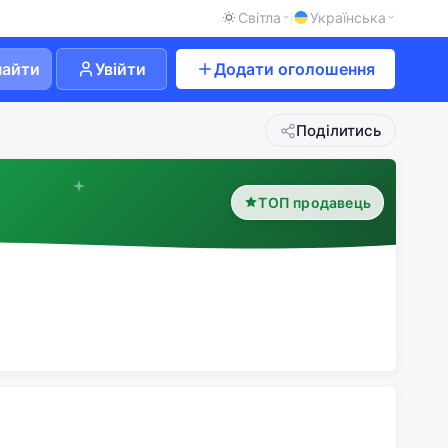
Світла
Українська
найти
Увійти
Додати оголошення
Поділитись
ТОП продавець