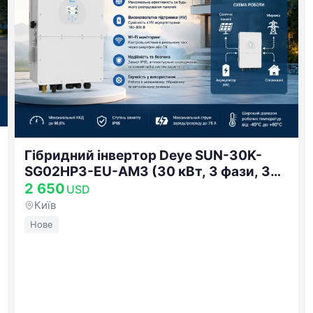
Гібридний інвертор Deye SUN-30K-
SG02HP3-EU-AM3 (30 кВт, 3 фази, 3
MPPT, HV, Wi-Fi)
2 650
USD
Київ
Нове