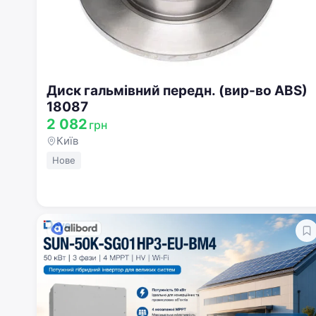
Диск гальмівний передн. (вир-во ABS)
18087
2 082
грн
Київ
Нове