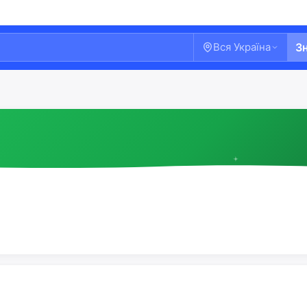
Вся Україна
З