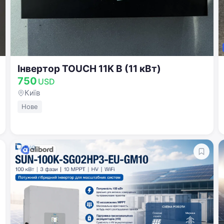
Інвертор TOUCH 11K B (11 кВт)
750
USD
Ласкаво просимо!
Київ
Увійдіть або створіть акаунт
Нове
Google
Telegram
або
Вхід
Реєстрація
Введіть номер або пошту
Пароль