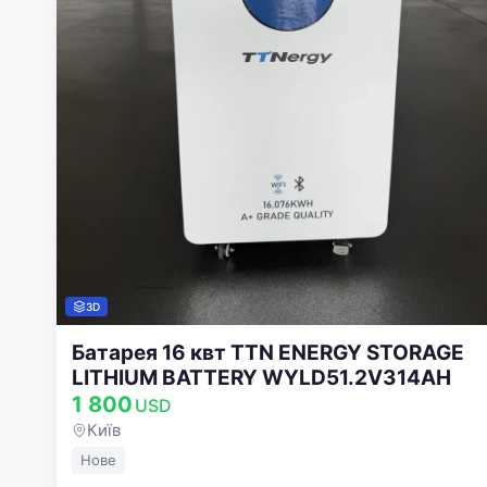
3D
Батарея 16 квт TTN ENERGY STORAGE
LITHIUM BATTERY WYLD51.2V314AH
1 800
USD
Київ
Нове