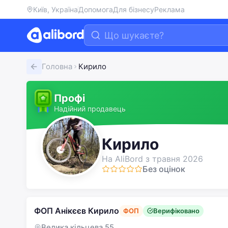
Київ, Україна
Допомога
Для бізнесу
Реклама
Головна
Кирило
Профі
Надійний продавець
Кирило
На AliBord з травня 2026
Без оцінок
ФОП Анікєєв Кирило
ФОП
Верифіковано
Велика кільцева 55