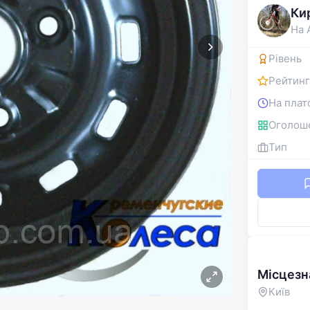
Ки
На 
Рівень
Рейтинг
На плат
Оголош
Тип
Місцез
Київ