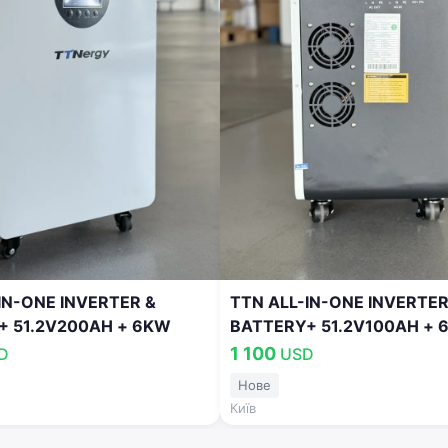
Увійти
Продовжуючи, ви погоджуєтесь з
Умовами використання
,
Договором публічної оферти
та
Політикою
конфіденційності
IN-ONE INVERTER &
TTN ALL-IN-ONE INVERTER
+ 51.2V200AH + 6KW
BATTERY+ 51.2V100AH + 
1 100
D
USD
Нове
Київ