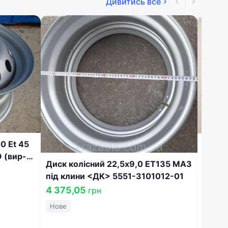
Дивитись все
0 Et 45
Диск 
 (вир-
121,5
Диск колісний 22,5х9,0 ET135 МАЗ
2870
7 222
під клини <ДК> 5551-3101012-01
Нове
4 375,05
грн
Нове