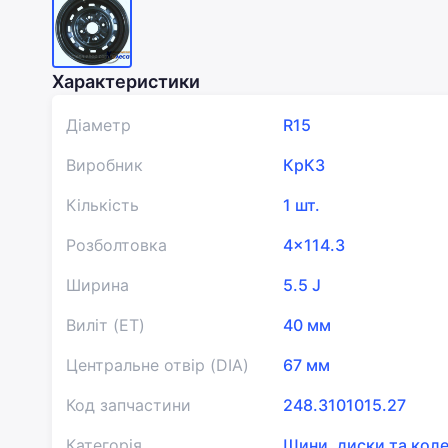
Характеристики
Діаметр
R15
Виробник
КрКЗ
Кількість
1 шт.
Розболтовка
4x114.3
Ширина
5.5 J
Виліт (ET)
40 мм
Центральне отвір (DIA)
67 мм
Код запчастини
248.3101015.27
Категорія
Шини, диски та кол