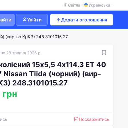
Світла
Українська
найти
Увійти
Додати оголошення
ий) (вир-во КрКЗ) 248.3101015.27
но 28 травня 2026 р.
колісний 15х5,5 4x114.3 ET 40
 Nissan Tiida (чорний) (вир-
КЗ) 248.3101015.27
 грн
ись
Поскаржитись