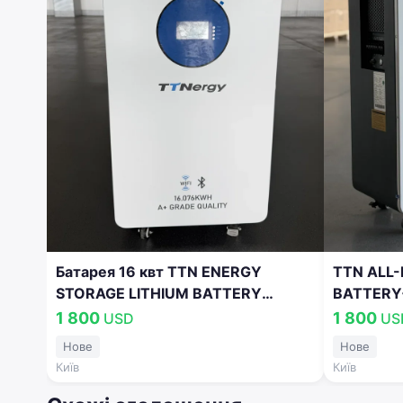
Батарея 16 квт TTN ENERGY
TTN ALL-
STORAGE LITHIUM BATTERY
BATTERY
WYLD51.2V314AH
1 800
1 800
USD
US
Нове
Нове
Київ
Київ