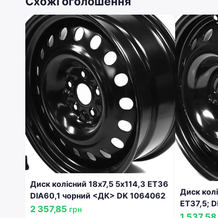
Схожі оголошення
Диск колісний 18х7,5 5х114,3 ET36
Диск колі
DIA60,1 чорний <ДК> DK 1064062
ET37,5; D
2 357,85
грн
упаковці
1 537,5