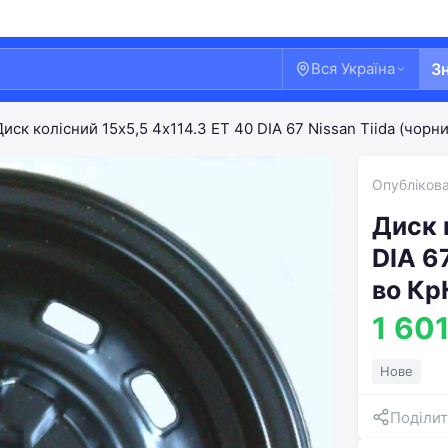
Вся Україна
З
Диск колісний 15х5,5 4x114.3 ET 40 DIA 67 Nissan Tiida (чорн
Опублікова
Диск 
DIA 67
во Кр
1 601
Нове
Поділит