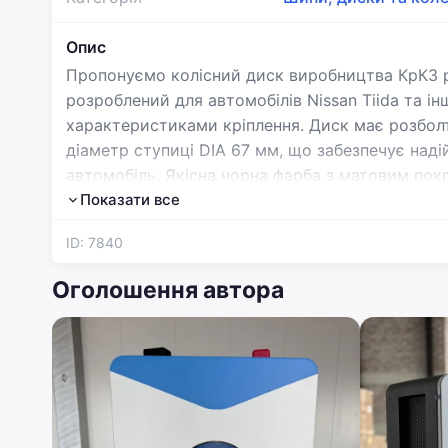
Опис
Пропонуємо колісний диск виробництва КрКЗ р
розроблений для автомобілів Nissan Tiida та і
характеристиками кріплення. Диск має розболт
діаметр ступиці DIA 67 мм, що забезпечує наді
автомобіль. Якісна чорна фарба з матовим пок
вигляд, при цьому зберігаючи надійність та до
Показати все
використанням сучасних технологій українськ
ID: 7840
відповідність усім необхідним стандартам яко
надійну деталь за доступною ціною від переві
Оголошення автора