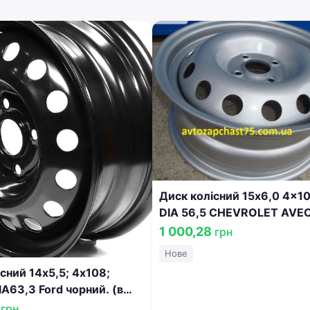
Диск колісний 15х6,0 4x10
DIA 56,5 CHEVROLET AVEO
во КрКЗ) 220.3101015.27
1 000,28
грн
Нове
сний 14х5,5; 4х108;
IA63,3 Ford чорний. (в
) <ДК> DK 1252892
8
грн