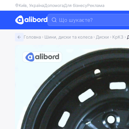
Київ, Україна
Допомога
Для бізнесу
Реклама
Головна
Шини, диски та колеса
Диски
КрКЗ