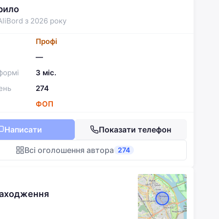
рило
AliBord з 2026 року
Профі
—
формі
3 міс.
ень
274
ФОП
Написати
Показати телефон
Всі оголошення автора
274
находження