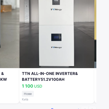
 &
TTN ALL-IN-ONE INVERTER&
Інвер
6KW
BATTERY51.2V100AH
750
1 100
USD
Нове
Нове
Київ
Київ