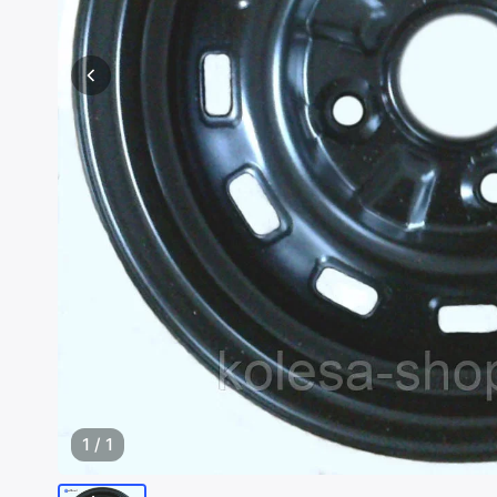
1
/
1